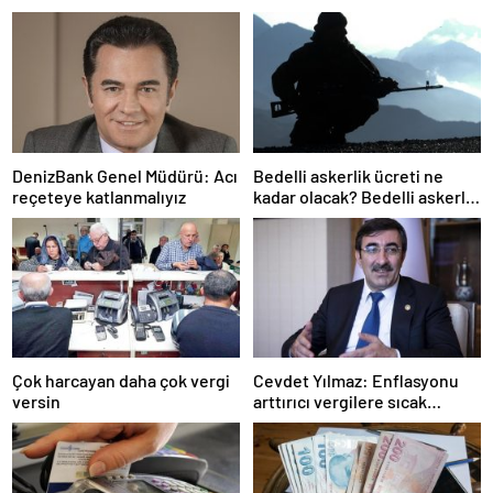
DenizBank Genel Müdürü: Acı
Bedelli askerlik ücreti ne
reçeteye katlanmalıyız
kadar olacak? Bedelli askerlik
ücreti 2024 Temmuz…
Çok harcayan daha çok vergi
Cevdet Yılmaz: Enflasyonu
versin
arttırıcı vergilere sıcak
bakmıyoruz ama…