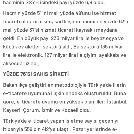
hacminin GSYH içindeki payı yüzde 6,8 oldu.
Hacmin yüzde 51’ini mal, yüzde 49’unu ise hizmet
ticareti oluştururken, kartlı işlem hacminin yüzde 63’ü
mal, yüzde 37’si hizmet ticareti kaynaklı meydana
geldi. En büyük payı 233 milyar lira ile beyaz eşya ve
küçük ev aletleri sektörü aldı. Bu sektörü 135 milyar
lira ile elektronik, 127 milyar lira ile giyim, ayakkabı ve
aksesuar izledi.
YÜZDE 76’SI ŞAHIS ŞİRKETİ
Bakanlıkça geliştirilen metodolojiyle Türkiye’de illerin
e-ticarete uyumuna ilişkin endeks oluşturuldu. Buna
göre, e-ticarete uyumu en yüksek olan iller; İstanbul,
Kayseri, Çorum, İzmir ve Kocaeli oldu.
Türkiye’de e-ticaret yapan işletme sayısı geçen yıl
itibarıyla 559 bin 412’ye ulaştı. Pazar yerlerinde e-