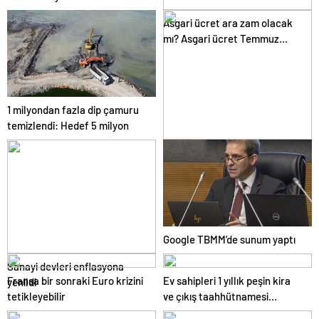
eleştirildi
Asgari ücret ara zam olacak
mı? Asgari ücret Temmuz
zammı için kapıyı kapattı
1 milyondan fazla dip çamuru
temizlendi: Hedef 5 milyon
Asgari ücrete zam var mı?
Asgari ücret zammı için gözler
Temmuz ayında…
Google TBMM’de sunum yaptı
Sanayi devleri enflasyona
Fransa bir sonraki Euro krizini
Ev sahipleri 1 yıllık peşin kira
yenildi
tetikleyebilir
ve çıkış taahhütnamesi
almaya başladı