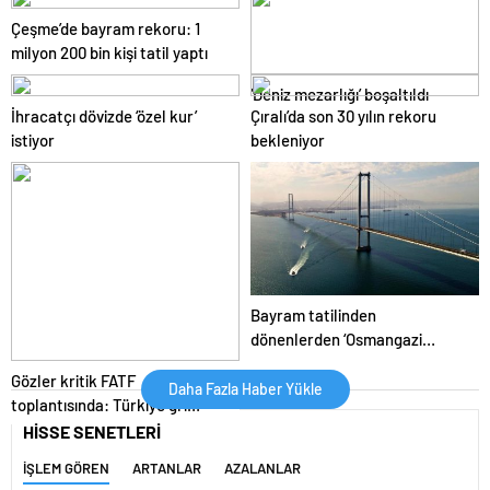
Çeşme’de bayram rekoru: 1
milyon 200 bin kişi tatil yaptı
‘Deniz mezarlığı’ boşaltıldı
İhracatçı dövizde ‘özel kur’
Çıralı’da son 30 yılın rekoru
istiyor
bekleniyor
Bayram tatilinden
dönenlerden ‘Osmangazi
Köprüsü’ isyanı
Gözler kritik FATF
Daha Fazla Haber Yükle
toplantısında: Türkiye gri
listeden çıkacak mı?
HİSSE SENETLERİ
İŞLEM GÖREN
ARTANLAR
AZALANLAR