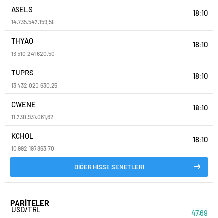
ASELS
18:10
14.735.542.159,50
THYAO
18:10
13.510.241.620,50
TUPRS
18:10
13.432.020.630,25
CWENE
18:10
11.230.937.061,62
KCHOL
18:10
10.992.197.863,70
DİĞER HİSSE SENETLERİ
PARİTELER
USD/TRL
47,69