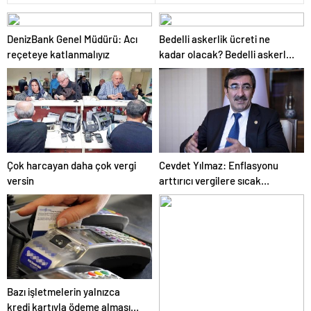
DenizBank Genel Müdürü: Acı
Bedelli askerlik ücreti ne
reçeteye katlanmalıyız
kadar olacak? Bedelli askerlik
ücreti 2024 Temmuz…
Çok harcayan daha çok vergi
Cevdet Yılmaz: Enflasyonu
versin
arttırıcı vergilere sıcak
bakmıyoruz ama…
Bazı işletmelerin yalnızca
kredi kartıyla ödeme alması