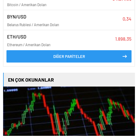
Bitcoin / Amerikan Doları
BYN/USD
0,34
Belarus Rublesi / Amerikan Doları
ETH/USD
1.898,35
Ethereum / Amerikan Doları
DİĞER PARİTELER
EN ÇOK OKUNANLAR