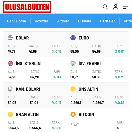
Canlı Borsa
Dövizler
Altınlar
Hisseler
Pariteler
Krit
DOLAR
EURO
ALIŞ
SATIŞ
FARK
ALIŞ
SATIŞ
FARK
47,71
47,69
% 0.16
55,05
54,99
% 0.01
İNG. STERLİNİ
İSV. FRANGI
ALIŞ
SATIŞ
FARK
ALIŞ
SATIŞ
FARK
64,26
64,20
% 0.1
58,73
58,68
% 0.21
KAN. DOLARI
ONS ALTIN
ALIŞ
SATIŞ
FARK
ALIŞ
SATIŞ
FARK
34,03
34,01
% 0.17
4.269,1
4.269,7
%0,69
GRAM ALTIN
BITCOIN
ALIŞ
SATIŞ
FARK
FARK
FİYAT
6.543,5
6.544,4
%0,80
%