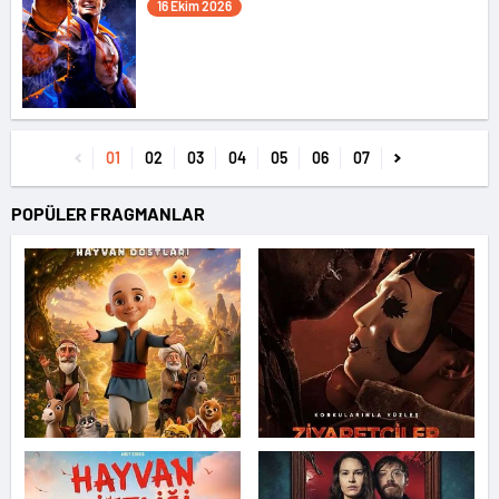
16 Ekim 2026
01
02
03
04
05
06
07
POPÜLER FRAGMANLAR