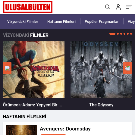
Vizyondaki Filmler
Haftanın Filmleri
Popüler Fragmanlar
Viz
VİZYONDAKİ
FİLMLER
Örümcek-Adam: Yepyeni Bir Gün
The Odyssey
HAFTANIN FİLMLERİ
Avengers: Doomsday