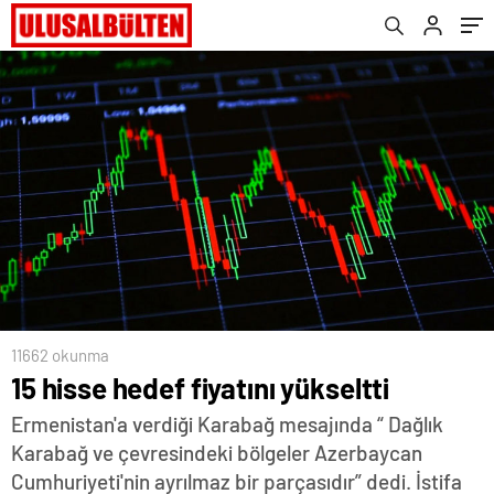
11662 okunma
15 hisse hedef fiyatını yükseltti
Ermenistan'a verdiği Karabağ mesajında “ Dağlık
Karabağ ve çevresindeki bölgeler Azerbaycan
Cumhuriyeti'nin ayrılmaz bir parçasıdır” dedi. İstifa