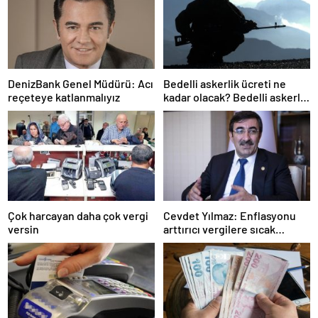
DenizBank Genel Müdürü: Acı
Bedelli askerlik ücreti ne
reçeteye katlanmalıyız
kadar olacak? Bedelli askerlik
ücreti 2024 Temmuz…
Çok harcayan daha çok vergi
Cevdet Yılmaz: Enflasyonu
versin
arttırıcı vergilere sıcak
bakmıyoruz ama…