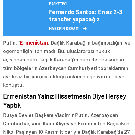
BASKETBOL
Fernando Santos: En az 2-3
transfer yapacağız
HABERİN DEVAMI
Putin, “
Ermenistan
, Dağlık Karabağ’ın bağımsızlığını ve
egemenliğini tanımadı. Bu, uluslararası hukuk
açısından hem Dağlık Karabağ’ın hem de ona komşu
tüm bölgelerin Azerbaycan Cumhuriyeti topraklarının
ayrılmaz bir parçası olduğu anlamına geliyordu” diye
konuştu.
Ermenistan Yalnız Hissetmesin Diye Herşeyi
Yaptık
Rusya Devlet Başkanı Vladimir Putin, Azerbaycan
Cumhurbaşkanı İlham Aliyev ve Ermenistan Başbakanı
Nikol Paşinyan 10 Kasım itibariyle Dağlık Karabağ’da 27