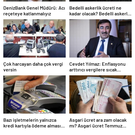
DenizBank Genel Müdürü: Acı
Bedelli askerlik ücreti ne
reçeteye katlanmalıyız
kadar olacak? Bedelli askerlik
ücreti 2024 Temmuz…
Çok harcayan daha çok vergi
Cevdet Yılmaz: Enflasyonu
versin
arttırıcı vergilere sıcak
bakmıyoruz ama…
Bazı işletmelerin yalnızca
Asgari ücret ara zam olacak
kredi kartıyla ödeme alması
mı? Asgari ücret Temmuz
eleştirildi
zammı için kapıyı kapattı