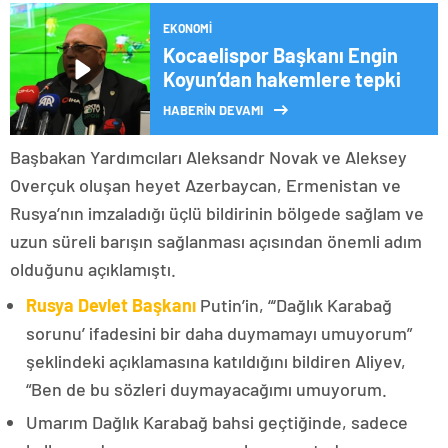
EKONOMI
Kocaelispor Başkanı Engin
Koyun’dan hakemlere tepki
HABERİN DEVAMI
Başbakan Yardımcıları Aleksandr Novak ve Aleksey
Overçuk oluşan heyet Azerbaycan, Ermenistan ve
Rusya’nın imzaladığı üçlü bildirinin bölgede sağlam ve
uzun süreli barışın sağlanması açısından önemli adım
olduğunu açıklamıştı.
Rusya Devlet Başkanı
Putin’in, “‘Dağlık Karabağ
sorunu’ ifadesini bir daha duymamayı umuyorum”
şeklindeki açıklamasına katıldığını bildiren Aliyev,
“Ben de bu sözleri duymayacağımı umuyorum.
Umarım Dağlık Karabağ bahsi geçtiğinde, sadece