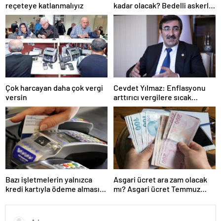
reçeteye katlanmalıyız
kadar olacak? Bedelli askerlik
ücreti 2024 Temmuz…
Çok harcayan daha çok vergi
Cevdet Yılmaz: Enflasyonu
versin
arttırıcı vergilere sıcak
bakmıyoruz ama…
Bazı işletmelerin yalnızca
Asgari ücret ara zam olacak
kredi kartıyla ödeme alması
mı? Asgari ücret Temmuz
eleştirildi
zammı için kapıyı kapattı