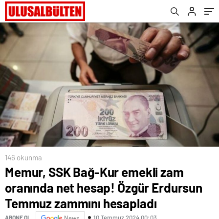
hesapladı
146 okunma
Memur, SSK Bağ-Kur emekli zam
oranında net hesap! Özgür Erdursun
Temmuz zammını hesapladı
10 Temmuz 2024 00:03
ABONE OL
News