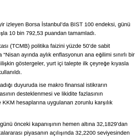
 seyir izleyen Borsa İstanbul’da BIST 100 endeksi, günü
ışla 10 bin 792,53 puandan tamamladı.
ı (TCMB) politika faizini yüzde 50’de sabit
“Nisan ayında aylık enflasyonun ana eğilimi sınırlı bir
şkin göstergeler, yurt içi talepte ilk çeyreğe kıyasla
ullanıldı.
adığı duyuruda ise makro finansal istikrarın
ının desteklenmesi ve likidite fazlasının
e KKM hesaplarına uygulanan zorunlu karşılık
ek günü önceki kapanışının hemen altına 32,1829’dan
ararası piyasanın açılışında 32,2200 seviyesinden