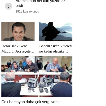
Aramco’nun net kârı yüzde 25
eridi
5
1913 kez okundu
DenizBank Genel
Bedelli askerlik ücreti
Müdürü: Acı reçeteye
ne kadar olacak?
katlanmalıyız
Bedelli askerlik ücreti
2024 Temmuz…
Çok harcayan daha çok vergi versin