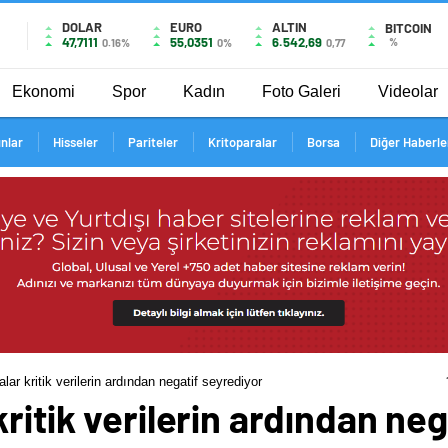
DOLAR
EURO
ALTIN
BITCOIN
47,7111
55,0351
6.542,69
%
0.16%
0%
0,77
Ekonomi
Spor
Kadın
Foto Galeri
Videolar
ınlar
Hisseler
Pariteler
Kritoparalar
Borsa
Diğer Haberle
lar kritik verilerin ardından negatif seyrediyor
ritik verilerin ardından ne