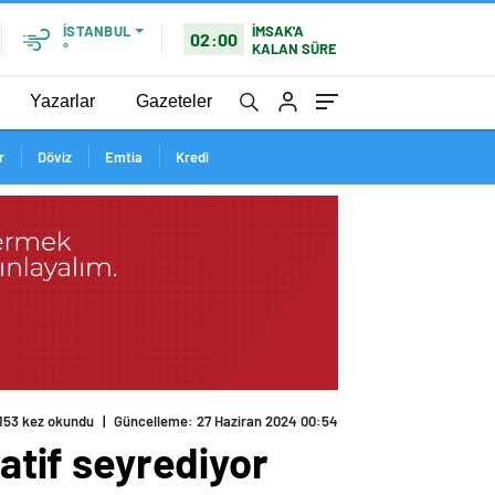
İMSAK'A
İSTANBUL
02:00
KALAN SÜRE
°
Yazarlar
Gazeteler
r
Döviz
Emtia
Kredi
153 kez okundu
|
Güncelleme: 27 Haziran 2024 00:54
gatif seyrediyor