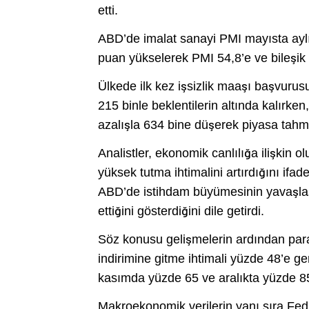
etti.
ABD’de imalat sanayi PMI mayısta aylı
puan yükselerek PMI 54,8’e ve bileşik 
Ülkede ilk kez işsizlik maaşı başvurus
215 binle beklentilerin altında kalırke
azalışla 634 bine düşerek piyasa tahmin
Analistler, ekonomik canlılığa ilişkin o
yüksek tutma ihtimalini artırdığını ifa
ABD’de istihdam büyümesinin yavaşla
ettiğini gösterdiğini dile getirdi.
Söz konusu gelişmelerin ardından para 
indirimine gitme ihtimali yüzde 48’e ge
kasımda yüzde 65 ve aralıkta yüzde 85 
Makroekonomik verilerin yanı sıra Fed y