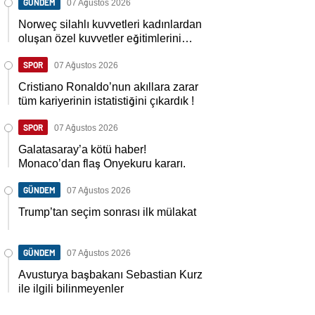
GÜNDEM
07 Ağustos 2026
Norweç silahlı kuvvetleri kadınlardan
oluşan özel kuvvetler eğitimlerini
başlattı.
SPOR
07 Ağustos 2026
Cristiano Ronaldo’nun akıllara zarar
tüm kariyerinin istatistiğini çıkardık !
SPOR
07 Ağustos 2026
Galatasaray’a kötü haber!
Monaco’dan flaş Onyekuru kararı.
GÜNDEM
07 Ağustos 2026
Trump’tan seçim sonrası ilk mülakat
GÜNDEM
07 Ağustos 2026
Avusturya başbakanı Sebastian Kurz
ile ilgili bilinmeyenler