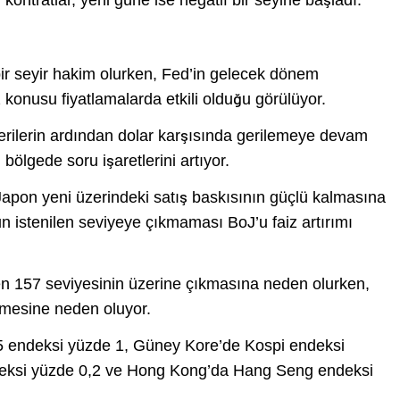
kontratlar, yeni güne ise negatif bir seyirle başladı.
 bir seyir hakim olurken, Fed’in gelecek dönem
öz konusu fiyatlamalarda etkili olduğu görülüyor.
verilerin ardından dolar karşısında gerilemeye devam
ölgede soru işaretlerini artıyor.
Japon yeni üzerindeki satış baskısının güçlü kalmasına
 istenilen seviyeye çıkmaması BoJ’u faiz artırımı
en 157 seviyesinin üzerine çıkmasına neden olurken,
nmesine neden oluyor.
5 endeksi yüzde 1, Güney Kore’de Kospi endeksi
ndeksi yüzde 0,2 ve Hong Kong’da Hang Seng endeksi