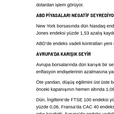
dolardan işlem görüyor.
ABD PİYASALARI NEGATİF SEYREDİY
New York borsasında dün Nasdaq end
Jones endeksi yüzde 1,53 azalış kayde
ABD’de endeks vadeli kontratları yeni g
AVRUPA’DA KARIŞIK SEYİR
Avrupa borsalarında dün karışık bir sey
enflasyon endişelerinin azalmasına ya
Öte yandan, düşüş eğilimini üst üste b
önceki kapanışının hemen altında 1,0
Dün, İngiltere’de FTSE 100 endeksi y
yüzde 0,06, Fransa’da CAC 40 endeksi