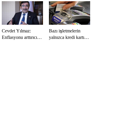
Cevdet Yılmaz:
Bazı işletmelerin
Enflasyonu arttırıcı
yalnızca kredi kartıyla
vergilere sıcak
ödeme alması
bakmıyoruz ama…
eleştirildi