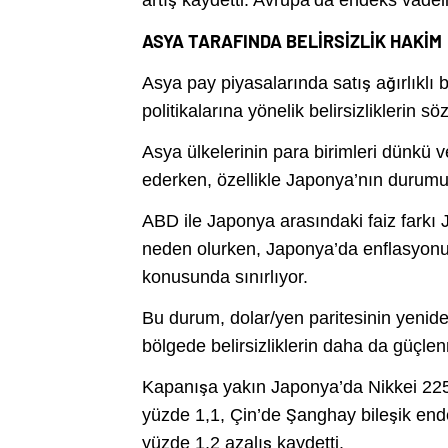
artış kaydetti. Avrupa’da endeks vadeli 
ASYA TARAFINDA BELİRSİZLİK HAKİM
Asya pay piyasalarında satış ağırlıklı
politikalarına yönelik belirsizliklerin s
Asya ülkelerinin para birimleri dünkü 
ederken, özellikle Japonya’nın durumu b
ABD ile Japonya arasındaki faiz farkı 
neden olurken, Japonya’da enflasyonun
konusunda sınırlıyor.
Bu durum, dolar/yen paritesinin yenid
bölgede belirsizliklerin daha da güçle
Kapanışa yakın Japonya’da Nikkei 22
yüzde 1,1, Çin’de Şanghay bileşik e
yüzde 1,2 azalış kaydetti.