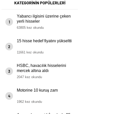
KATEGORİNİN POPÜLERLERİ
Yabancı ilgisini üzerine çeken
yerli hisseler
1
63805 kez okundu
15 hisse hedef fiyatını yükseltti
2
11661 kez okundu
HSBC, havacılık hisselerini
mercek altına aldı
3
2047 kez okundu
Motorine 10 kuruş zam
4
1962 kez okundu