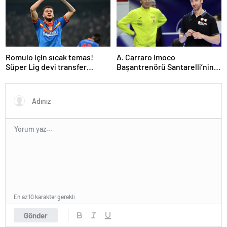
Romulo için sıcak temas!
A. Carraro Imoco
Süper Lig devi transfer
Başantrenörü Santarelli’nin
ateşini yaktı!
finaldeki rakip tercihi
VakıfBank
En az 10 karakter gerekli
Gönder