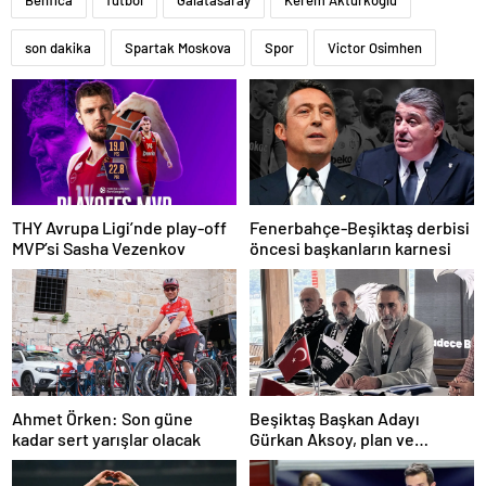
Benfica
futbol
Galatasaray
Kerem Aktürkoğlu
son dakika
Spartak Moskova
Spor
Victor Osimhen
THY Avrupa Ligi’nde play-off
Fenerbahçe-Beşiktaş derbisi
MVP’si Sasha Vezenkov
öncesi başkanların karnesi
Ahmet Örken: Son güne
Beşiktaş Başkan Adayı
kadar sert yarışlar olacak
Gürkan Aksoy, plan ve
projelerini anlattı