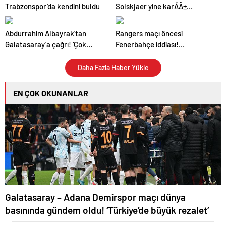
Trabzonspor’da kendini buldu
Solskjaer yine karÅÄ±
karÅÄ±ya: Bu kez derbide
rakip olacaklar
Abdurrahim Albayrak’tan
Rangers maçı öncesi
Galatasaray’a çağrı! ‘Çok
Fenerbahçe iddiası!
üzüldüm, kafama buz koydum’
‘Galatasaray’ın kazandığı
zaferin eşini kutlamak
Daha Fazla Haber Yükle
istiyorlar’
EN ÇOK OKUNANLAR
Galatasaray – Adana Demirspor maçı dünya
basınında gündem oldu! ‘Türkiye’de büyük rezalet’