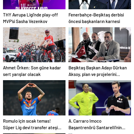
THY Avrupa Ligi’nde play-off
Fenerbahçe-Beşiktaş derbisi
MVP’si Sasha Vezenkov
öncesi başkanların karnesi
Ahmet Örken: Son güne kadar
Beşiktaş Başkan Adayı Gürkan
sert yarışlar olacak
Aksoy, plan ve projelerini
anlattı
Romulo için sıcak temas!
A. Carraro Imoco
Süper Lig devi transfer ateşini
Başantrenörü Santarelli’nin