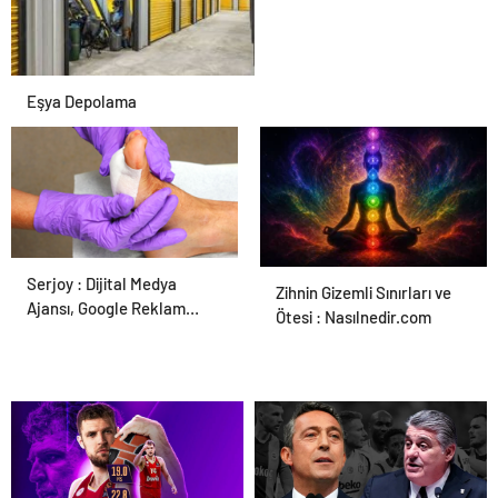
Eşya Depolama
Serjoy : Dijital Medya
Ortopodoloji İle Diyabetik
Zihnin Gizemli Sınırları ve
Ajansı, Google Reklam
Ayak Yarası Tedavisi
Ötesi : Nasılnedir.com
Ajansı, SEO Ajansı ve Web
Tasarım Ajansı