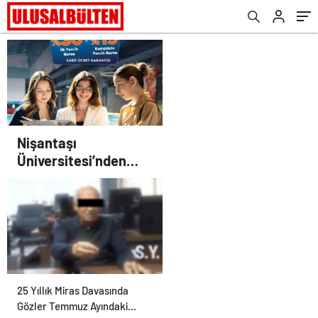
Nişantaşı
Üniversitesi’nden
2026 YKS Adaylarına
Çifte Güvence: Sabit
Ücret ve Kesintisiz
Burs
25 Yıllık Miras Davasında
Gözler Temmuz Ayındaki