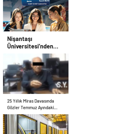
Nişantaşı
Üniversitesi’nden
2026 YKS Adaylarına
Çifte Güvence: Sabit
Ücret ve Kesintisiz
Burs
25 Yıllık Miras Davasında
Gözler Temmuz Ayındaki
Karar Duruşmasına Çevrildi