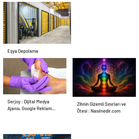
Karar Duruşmasına Çevrildi
Eşya Depolama
Serjoy : Dijital Medya
Ortopodoloji İle Diyabetik
Zihnin Gizemli Sınırları ve
Ajansı, Google Reklam
Ayak Yarası Tedavisi
Ötesi : Nasılnedir.com
Ajansı, SEO Ajansı ve Web
Tasarım Ajansı