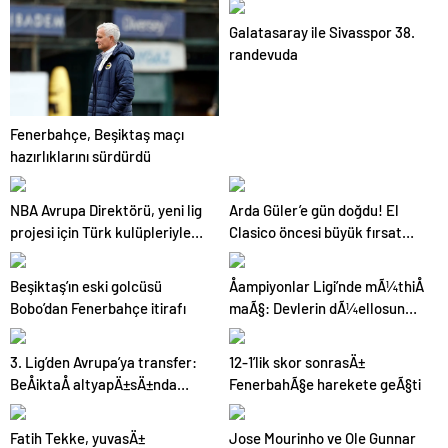
yaktı!
finaldeki rakip tercihi
VakıfBank
Galatasaray ile Sivasspor 38.
randevuda
Fenerbahçe, Beşiktaş maçı
hazırlıklarını sürdürdü
NBA Avrupa Direktörü, yeni lig
Arda Güler’e gün doğdu! El
projesi için Türk kulüpleriyle
Clasico öncesi büyük fırsat…
ilgilendiklerini açıkladı
Beşiktaş’ın eski golcüsü
Åampiyonlar Ligi’nde mÃ¼thiÅ
Bobo’dan Fenerbahçe itirafı
maÃ§: Devlerin dÃ¼ellosunda
kazanan Ã§Ä±kmadÄ±
3. Lig’den Avrupa’ya transfer:
12-1’lik skor sonrasÄ±
BeÅiktaÅ altyapÄ±sÄ±nda
FenerbahÃ§e harekete geÃ§ti
yetiÅti
Fatih Tekke, yuvasÄ±
Jose Mourinho ve Ole Gunnar