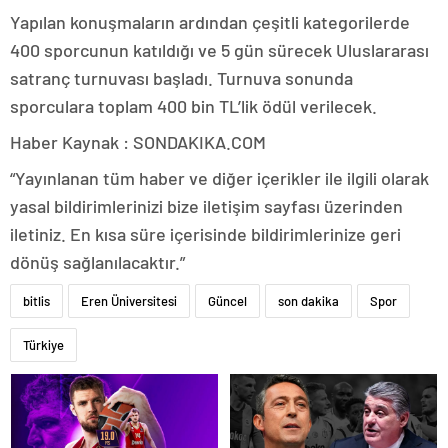
Yapılan konuşmaların ardından çeşitli kategorilerde
400 sporcunun katıldığı ve 5 gün sürecek Uluslararası
satranç turnuvası başladı. Turnuva sonunda
sporculara toplam 400 bin TL’lik ödül verilecek.
Haber Kaynak : SONDAKIKA.COM
“Yayınlanan tüm haber ve diğer içerikler ile ilgili olarak
yasal bildirimlerinizi bize iletişim sayfası üzerinden
iletiniz. En kısa süre içerisinde bildirimlerinize geri
dönüş sağlanılacaktır.”
bitlis
Eren Üniversitesi
Güncel
son dakika
Spor
Türkiye