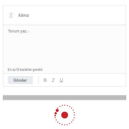
ateşini yaktı!
finaldeki rakip tercihi
VakıfBank
En az 10 karakter gerekli
Gönder