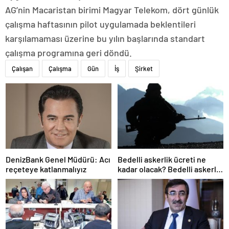
AG’nin Macaristan birimi Magyar Telekom, dört günlük
çalışma haftasının pilot uygulamada beklentileri
karşılamaması üzerine bu yılın başlarında standart
çalışma programına geri döndü.
Çalışan
Çalışma
Gün
İş
Şirket
DenizBank Genel Müdürü: Acı
Bedelli askerlik ücreti ne
reçeteye katlanmalıyız
kadar olacak? Bedelli askerlik
ücreti 2024 Temmuz…