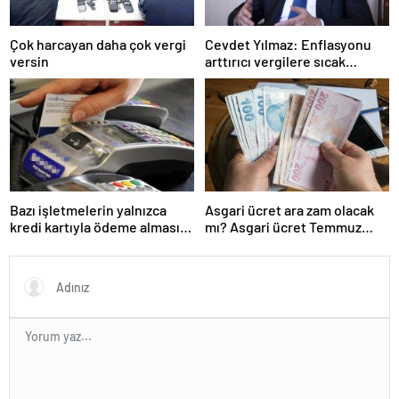
Çok harcayan daha çok vergi
Cevdet Yılmaz: Enflasyonu
versin
arttırıcı vergilere sıcak
bakmıyoruz ama…
Bazı işletmelerin yalnızca
Asgari ücret ara zam olacak
kredi kartıyla ödeme alması
mı? Asgari ücret Temmuz
eleştirildi
zammı için kapıyı kapattı