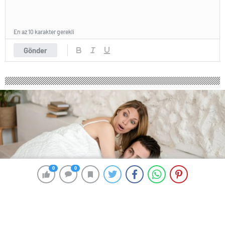
En az 10 karakter gerekli
Gönder
0
0
0
0