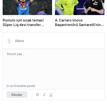
Romulo için sıcak temas!
A. Carraro Imoco
Süper Lig devi transfer
Başantrenörü Santarelli’nin
ateşini yaktı!
finaldeki rakip tercihi
VakıfBank
En az 10 karakter gerekli
Gönder