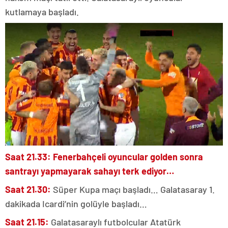
kutlamaya başladı.
Saat 21.33:
Fenerbahçeli oyuncular golden sonra
santrayı yapmayarak sahayı terk ediyor…
Saat 21.30:
Süper Kupa maçı başladı… Galatasaray 1.
dakikada Icardi’nin golüyle başladı…
Saat 21.15:
Galatasaraylı futbolcular Atatürk