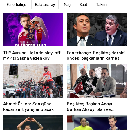
Fenerbahçe
Galatasaray
Maç
Saat
Takımı
THY Avrupa Ligi’nde play-off
Fenerbahçe-Beşiktaş derbisi
MVP’si Sasha Vezenkov
öncesi başkanların karnesi
Ahmet Örken: Son güne
Beşiktaş Başkan Adayı
kadar sert yarışlar olacak
Gürkan Aksoy, plan ve
projelerini anlattı