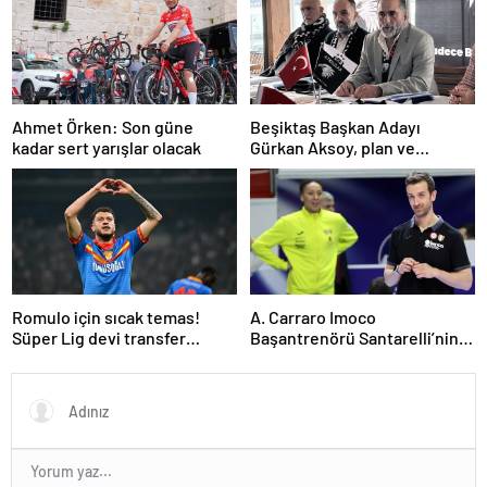
Ahmet Örken: Son güne
Beşiktaş Başkan Adayı
kadar sert yarışlar olacak
Gürkan Aksoy, plan ve
projelerini anlattı
Romulo için sıcak temas!
A. Carraro Imoco
Süper Lig devi transfer
Başantrenörü Santarelli’nin
ateşini yaktı!
finaldeki rakip tercihi
VakıfBank