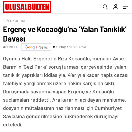
124 okunma
Ergenç ve Kocaoğlu’na ‘Yalan Tanıklık’
Davası
9 Mayıs 2025 17:41
ABONE OL
News
Oyuncu Halit Ergenç ile Rıza Kocaoğlu, menajer Ayşe
Barım’ın ‘Gezi Parkı’ soruşturması çerçevesinde ‘yalan
tanıklık’ yaptıkları iddiasıyla, 4’er yıla kadar hapis cezası
talebiyle yargılanmak üzere hakim karşısına çıktı.
Duruşmada savunma yapan Ergenç ve Kocaoğlu
suçlamaları reddetti. Ara kararını açıklayan mahkeme,
dosyanın mütalaasının hazırlanması için Cumhuriyet
Savcısına gönderilmesine hükmederek duruşmayı
erteledi.