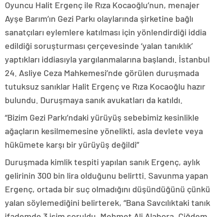
Oyuncu Halit Ergenç ile Rıza Kocaoğlu’nun, menajer
Ayşe Barım’ın Gezi Parkı olaylarında şirketine bağlı
sanatçıları eylemlere katılması için yönlendirdiği iddia
edildiği soruşturması çerçevesinde ‘yalan tanıklık’
yaptıkları iddiasıyla yargılanmalarına başlandı. İstanbul
24. Asliye Ceza Mahkemesi’nde görülen duruşmada
tutuksuz sanıklar Halit Ergenç ve Rıza Kocaoğlu hazır
bulundu. Duruşmaya sanık avukatları da katıldı.
“Bizim Gezi Parkı’ndaki yürüyüş sebebimiz kesinlikle
ağaçların kesilmemesine yönelikti, asla devlete veya
hükümete karşı bir yürüyüş değildi”
Duruşmada kimlik tespiti yapılan sanık Ergenç, aylık
gelirinin 300 bin lira olduğunu belirtti. Savunma yapan
Ergenç, ortada bir suç olmadığını düşündüğünü çünkü
yalan söylemediğini belirterek, “Bana Savcılıktaki tanık
ifademde 3 isim soruldu. Mehmet Ali Alabora, Çiğdem