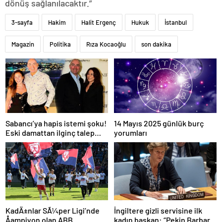
dönüş sağlanılacaktır.”
3-sayfa
Hakim
Halit Ergenç
Hukuk
İstanbul
Magazin
Politika
Rıza Kocaoğlu
son dakika
Sabancı’ya hapis istemi şoku!
14 Mayıs 2025 günlük burç
Eski damattan ilginç talep
yorumları
geldi
İngiltere gizli servisine ilk
KadÄ±nlar SÃ¼per Ligi’nde
kadın başkan: “Pekin Barbara”
Åampiyon olan ABB