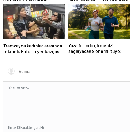
favori aday
Fomget’ten FenerbahÃ§e’ye
gÃ¶nderme
Yaza formda girmenizi
Tramvayda kadınlar arasında
sağlayacak 9 önemli tüyo!
tekmeli, küfürlü yer kavgası
En az 10 karakter gerekli