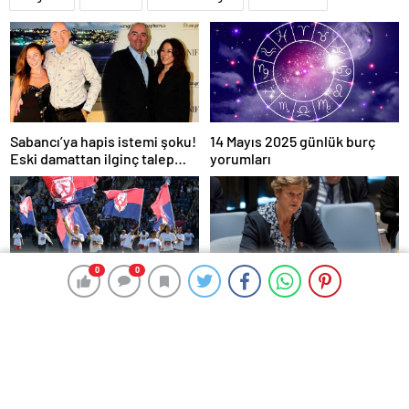
Sabancı’ya hapis istemi şoku!
14 Mayıs 2025 günlük burç
Eski damattan ilginç talep
yorumları
geldi
0
0
0
0
İngiltere gizli servisine ilk
KadÄ±nlar SÃ¼per Ligi’nde
kadın başkan: “Pekin Barbara”
Åampiyon olan ABB
favori aday
Fomget’ten FenerbahÃ§e’ye
gÃ¶nderme