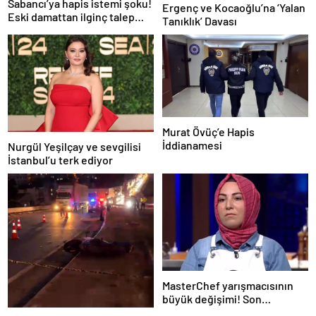
Sabancı’ya hapis istemi şoku!
Ergenç ve Kocaoğlu’na ‘Yalan
Eski damattan ilginç talep
Tanıklık’ Davası
geldi
Murat Övüç’e Hapis
İddianamesi
Nurgül Yeşilçay ve sevgilisi
İstanbul’u terk ediyor
MasterChef yarışmacısının
büyük değişimi! Son
görüntüsüyle gündemde