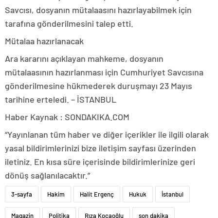
Savcısı, dosyanın mütalaasını hazırlayabilmek için
tarafına gönderilmesini talep etti.
Mütalaa hazırlanacak
Ara kararını açıklayan mahkeme, dosyanın
mütalaasının hazırlanması için Cumhuriyet Savcısına
gönderilmesine hükmederek duruşmayı 23 Mayıs
tarihine erteledi. – İSTANBUL
Haber Kaynak : SONDAKIKA.COM
“Yayınlanan tüm haber ve diğer içerikler ile ilgili olarak
yasal bildirimlerinizi bize iletişim sayfası üzerinden
iletiniz. En kısa süre içerisinde bildirimlerinize geri
dönüş sağlanılacaktır.”
3-sayfa
Hakim
Halit Ergenç
Hukuk
İstanbul
Magazin
Politika
Rıza Kocaoğlu
son dakika