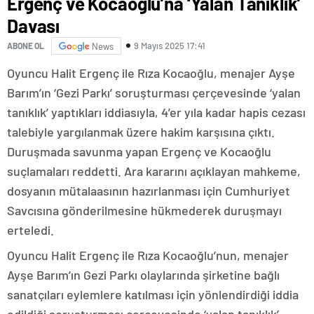
Ergenç ve Kocaoğlu’na ‘Yalan Tanıklık’
Davası
9 Mayıs 2025 17:41
ABONE OL
News
Oyuncu Halit Ergenç ile Rıza Kocaoğlu, menajer Ayşe
Barım’ın ‘Gezi Parkı’ soruşturması çerçevesinde ‘yalan
tanıklık’ yaptıkları iddiasıyla, 4’er yıla kadar hapis cezası
talebiyle yargılanmak üzere hakim karşısına çıktı.
Duruşmada savunma yapan Ergenç ve Kocaoğlu
suçlamaları reddetti. Ara kararını açıklayan mahkeme,
dosyanın mütalaasının hazırlanması için Cumhuriyet
Savcısına gönderilmesine hükmederek duruşmayı
erteledi.
Oyuncu Halit Ergenç ile Rıza Kocaoğlu’nun, menajer
Ayşe Barım’ın Gezi Parkı olaylarında şirketine bağlı
sanatçıları eylemlere katılması için yönlendirdiği iddia
edildiği soruşturması çerçevesinde ‘yalan tanıklık’