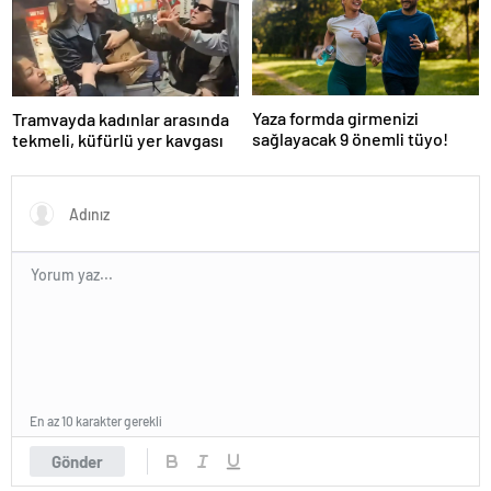
Yaza formda girmenizi
Tramvayda kadınlar arasında
sağlayacak 9 önemli tüyo!
tekmeli, küfürlü yer kavgası
En az 10 karakter gerekli
Gönder