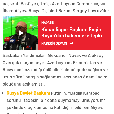
başkenti Bakü’ye gitmiş, Azerbaycan Cumhurbaşkanı
İlham Aliyev, Rusya Dışişleri Bakanı Sergey Lavrov’dur.
MAGAZIN
Kocaelispor Başkanı Engin
Koyun’dan hakemlere tepki
HABERİN DEVAMI
Başbakan Yardımcıları Aleksandr Novak ve Aleksey
Overçuk oluşan heyet Azerbaycan, Ermenistan ve
Rusya’nın imzaladığı üçlü bildirinin bölgede sağlam ve
uzun süreli barışın sağlanması açısından önemli adım
olduğunu açıklamıştı.
Rusya Devlet Başkanı
Putin’in, “‘Dağlık Karabağ
sorunu’ ifadesini bir daha duymamayı umuyorum”
şeklindeki açıklamasına katıldığını bildiren Aliyev,