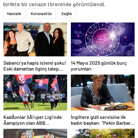
birlikte bir cenaze töreninde görüntülendi.
Hastalık
Koronavirüs
Sağlık
Sabancı’ya hapis istemi şoku!
14 Mayıs 2025 günlük burç
Eski damattan ilginç talep
yorumları
geldi
İngiltere gizli servisine ilk
KadÄ±nlar SÃ¼per Ligi’nde
kadın başkan: “Pekin Barbara”
Åampiyon olan ABB
favori aday
Fomget’ten FenerbahÃ§e’ye
gÃ¶nderme