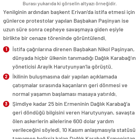
Burası yukarıda ki görselin altyazı örneğidir.
Yenilginin ardından başkent Erivan’da istifa etmesi için
günlerce protestolar yapılan Başbakan Paşinyan ise
uzun süre sonra cepheye savaşmaya giden eşiyle
birlikte bir cenaze töreninde görüntülendi.
İstifa çağrılarına direnen Başbakan Nikol Paşinyan,
dünyada hiçbir ülkenin tanımadığı Dağlık Karabağ’ın
yöneticisi Arayik Harutyunyan’la görüştü.
İkilinin buluşmasına dair yapılan açıklamada
çatışmalar sırasında kaçanların geri dönmesi ve
normal yaşamın başlaması masaya yatırıldı.
Şimdiye kadar 25 bin Ermeninin Dağlık Karabağ’a
geri döndüğü bilgisini veren Harutyunyan, savaşta
ölen askerlerin ailelerine 600 dolar yardım
verileceğini söyledi. 10 Kasım anlaşmasıyla statüsü
tamamen belirsiz kalan Dağlık Karabağ Ermenistan