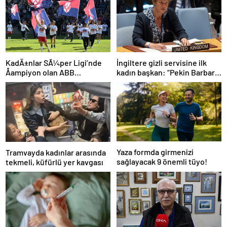
İngiltere gizli servisine ilk
KadÄ±nlar SÃ¼per Ligi’nde
kadın başkan: “Pekin Barbara”
Åampiyon olan ABB
favori aday
Fomget’ten FenerbahÃ§e’ye
gÃ¶nderme
Yaza formda girmenizi
Tramvayda kadınlar arasında
sağlayacak 9 önemli tüyo!
tekmeli, küfürlü yer kavgası