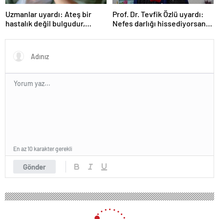
Uzmanlar uyardı: Ateş bir
Prof. Dr. Tevfik Özlü uyardı:
hastalık değil bulgudur,
Nefes darlığı hissediyorsanız
vücudun savunma
sebebini araştırın!
mekanizmasıdır
En az 10 karakter gerekli
Gönder