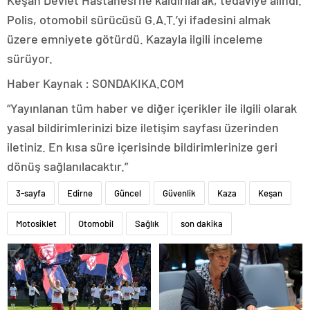
Keşan Devlet Hastanesi’ne kaldırılarak, tedaviye alındı.
Polis, otomobil sürücüsü G.A.T.’yi ifadesini almak
üzere emniyete götürdü. Kazayla ilgili inceleme
sürüyor.
Haber Kaynak : SONDAKIKA.COM
“Yayınlanan tüm haber ve diğer içerikler ile ilgili olarak
yasal bildirimlerinizi bize iletişim sayfası üzerinden
iletiniz. En kısa süre içerisinde bildirimlerinize geri
dönüş sağlanılacaktır.”
3-sayfa
Edirne
Güncel
Güvenlik
Kaza
Keşan
Motosiklet
Otomobil
Sağlık
son dakika