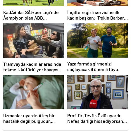
İngiltere gizli servisine ilk
KadÄ±nlar SÃ¼per Ligi’nde
kadın başkan: “Pekin Barbara”
Åampiyon olan ABB
favori aday
Fomget’ten FenerbahÃ§e’ye
gÃ¶nderme
Yaza formda girmenizi
Tramvayda kadınlar arasında
sağlayacak 9 önemli tüyo!
tekmeli, küfürlü yer kavgası
Uzmanlar uyardı: Ateş bir
Prof. Dr. Tevfik Özlü uyardı:
hastalık değil bulgudur,
Nefes darlığı hissediyorsanız
vücudun savunma
sebebini araştırın!