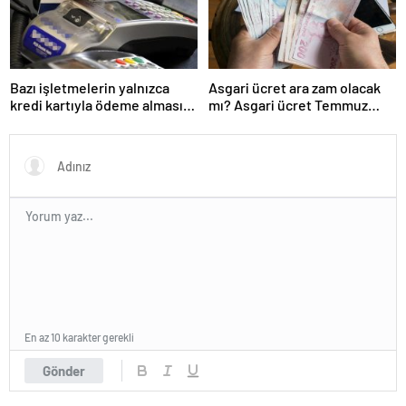
Bazı işletmelerin yalnızca
Asgari ücret ara zam olacak
kredi kartıyla ödeme alması
mı? Asgari ücret Temmuz
eleştirildi
zammı için kapıyı kapattı
En az 10 karakter gerekli
Gönder