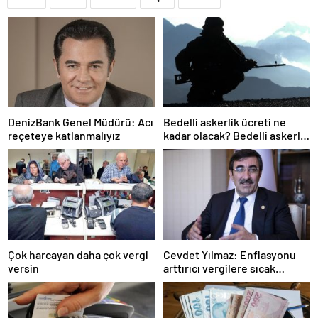
DenizBank Genel Müdürü: Acı
Bedelli askerlik ücreti ne
reçeteye katlanmalıyız
kadar olacak? Bedelli askerlik
ücreti 2024 Temmuz…
Çok harcayan daha çok vergi
Cevdet Yılmaz: Enflasyonu
versin
arttırıcı vergilere sıcak
bakmıyoruz ama…