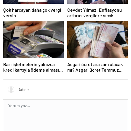
Çok harcayan daha çok vergi
Cevdet Yılmaz: Enflasyonu
versin
arttırıcı vergilere sıcak
bakmıyoruz ama…
Bazı işletmelerin yalnızca
Asgari ücret ara zam olacak
kredi kartıyla ödeme alması
mı? Asgari ücret Temmuz
eleştirildi
zammı için kapıyı kapattı