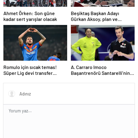
Ahmet Örken: Son güne
Beşiktaş Başkan Adayı
kadar sert yarışlar olacak
Gürkan Aksoy, plan ve
projelerini anlattı
Romulo için sıcak temas!
A. Carraro Imoco
Süper Lig devi transfer
Başantrenörü Santarelli’nin
ateşini yaktı!
finaldeki rakip tercihi
VakıfBank