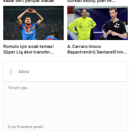
kadar sert yarışlar olacak
Gürkan Aksoy, plan ve
projelerini anlattı
Romulo için sıcak temas!
A. Carraro Imoco
Süper Lig devi transfer
Başantrenörü Santarelli’nin
ateşini yaktı!
finaldeki rakip tercihi
VakıfBank
En az 10 karakter gerekli