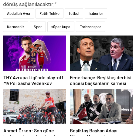
dönüş sağlanılacaktır.”
Abdullah Avcı
Fatih Tekke
futbol
haberler
Karadeniz
Spor
süper kupa
Trabzonspor
THY Avrupa Ligi’nde play-off
Fenerbahçe-Beşiktaş derbisi
MVP’si Sasha Vezenkov
öncesi başkanların karnesi
Ahmet Örken: Son güne
Beşiktaş Başkan Adayı