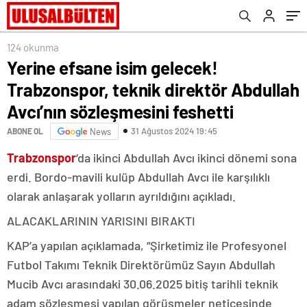
sözleşmesini feshetti
124 okunma
Yerine efsane isim gelecek!
Trabzonspor, teknik direktör Abdullah
Avcı’nın sözleşmesini feshetti
31 Ağustos 2024 19:45
ABONE OL
News
Trabzonspor
‘da ikinci Abdullah Avcı ikinci dönemi sona
erdi. Bordo-mavili kulüp Abdullah Avcı ile karşılıklı
olarak anlaşarak yolların ayrıldığını açıkladı.
ALACAKLARININ YARISINI BIRAKTI
KAP’a yapılan açıklamada, “Şirketimiz ile Profesyonel
Futbol Takımı Teknik Direktörümüz Sayın Abdullah
Mucib Avcı arasındaki 30.06.2025 bitiş tarihli teknik
adam sözleşmesi yapılan görüşmeler neticesinde