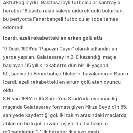
Aktürkoğlu’ydu. Galatasaraylı futbolcular santrayla
beraber 16 pasta rakip kaleye giderek golü bulurken,
bu periyotta Fenerbahçeli futbolcular topa temas
edemedi.
Icardi, ezeli rekabetteki en erken golü attı
17 Ocak 1909’da “Papazın Çayırı” olarak adlandırılan
yerde yapılan, Galatasaray’ın 2-0 kazandığı maçla
başlayan 115 yıllık rekabette dün bir ilk yaşandı.
50. saniyede Fenerbahçe filelerini havalandıran Mauro
Icardi, ezeli rekabetteki en erken golü atan oyuncu
oldu.
8 Nisan 1984’te Ali Sami Yen Stadı’nda oynanan lig
maçında Galatasaray forması giyen Mirza Seydic’in 55.
saniyede kaydettiği gol, iki takım arasındaki maçlarda
atılan en hızlı gol ünvanı taşıyordu. İki takım o
mücadeleden 1-1’lik beraberlikle ayrılmıştı.