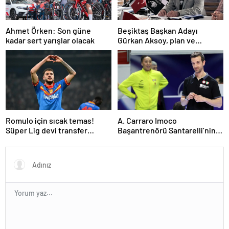
Ahmet Örken: Son güne
Beşiktaş Başkan Adayı
kadar sert yarışlar olacak
Gürkan Aksoy, plan ve
projelerini anlattı
Romulo için sıcak temas!
A. Carraro Imoco
Süper Lig devi transfer
Başantrenörü Santarelli’nin
ateşini yaktı!
finaldeki rakip tercihi
VakıfBank