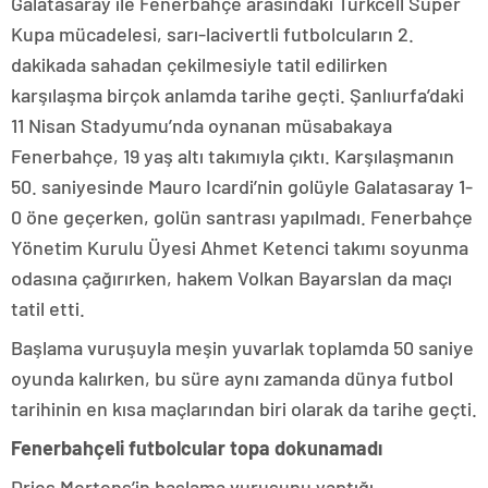
Galatasaray ile Fenerbahçe arasındaki Turkcell Süper
Kupa mücadelesi, sarı-lacivertli futbolcuların 2.
dakikada sahadan çekilmesiyle tatil edilirken
karşılaşma birçok anlamda tarihe geçti. Şanlıurfa’daki
11 Nisan Stadyumu’nda oynanan müsabakaya
Fenerbahçe, 19 yaş altı takımıyla çıktı. Karşılaşmanın
50. saniyesinde Mauro Icardi’nin golüyle Galatasaray 1-
0 öne geçerken, golün santrası yapılmadı. Fenerbahçe
Yönetim Kurulu Üyesi Ahmet Ketenci takımı soyunma
odasına çağırırken, hakem Volkan Bayarslan da maçı
tatil etti.
Başlama vuruşuyla meşin yuvarlak toplamda 50 saniye
oyunda kalırken, bu süre aynı zamanda dünya futbol
tarihinin en kısa maçlarından biri olarak da tarihe geçti.
Fenerbahçeli futbolcular topa dokunamadı
Dries Mertens’in başlama vuruşunu yaptığı