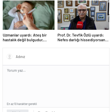
Uzmanlar uyardı: Ateş bir
Prof. Dr. Tevfik Özlü uyardı:
hastalık değil bulgudur,
Nefes darlığı hissediyorsanız
vücudun savunma
sebebini araştırın!
mekanizmasıdır
En az 10 karakter gerekli