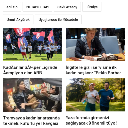
adli tıp
METAMFETAM
Sevil Atasoy
Türkiye
Umut Akyürek
Uyuşturucu ile Mücadele
İngiltere gizli servisine ilk
KadÄ±nlar SÃ¼per Ligi’nde
kadın başkan: “Pekin Barbara”
Åampiyon olan ABB
favori aday
Fomget’ten FenerbahÃ§e’ye
gÃ¶nderme
Yaza formda girmenizi
Tramvayda kadınlar arasında
sağlayacak 9 önemli tüyo!
tekmeli, küfürlü yer kavgası