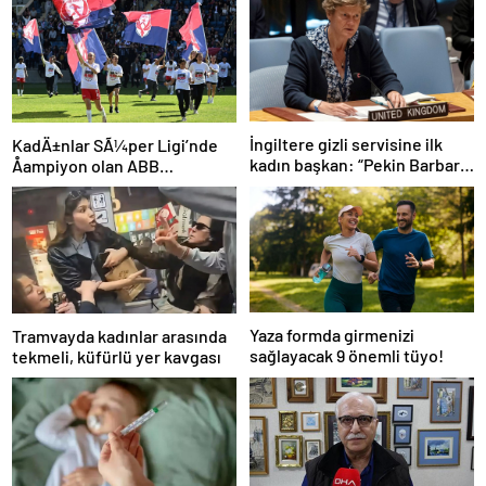
İngiltere gizli servisine ilk
KadÄ±nlar SÃ¼per Ligi’nde
kadın başkan: “Pekin Barbara”
Åampiyon olan ABB
favori aday
Fomget’ten FenerbahÃ§e’ye
gÃ¶nderme
Yaza formda girmenizi
Tramvayda kadınlar arasında
sağlayacak 9 önemli tüyo!
tekmeli, küfürlü yer kavgası