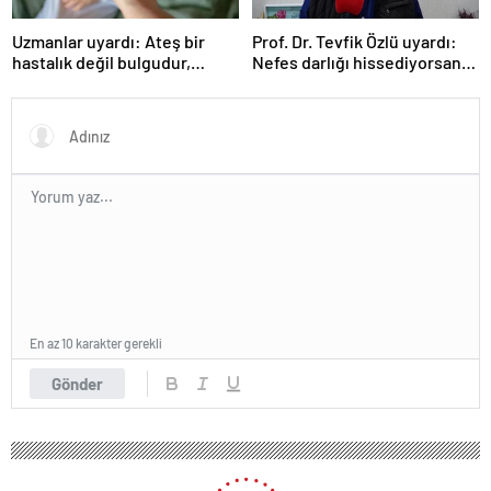
Uzmanlar uyardı: Ateş bir
Prof. Dr. Tevfik Özlü uyardı:
hastalık değil bulgudur,
Nefes darlığı hissediyorsanız
vücudun savunma
sebebini araştırın!
mekanizmasıdır
En az 10 karakter gerekli
Gönder