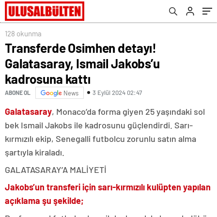
verdi
128 okunma
Transferde Osimhen detayı!
Galatasaray, Ismail Jakobs’u
kadrosuna kattı
3 Eylül 2024 02:47
ABONE OL
News
Galatasaray
, Monaco’da forma giyen 25 yaşındaki sol
bek Ismail Jakobs ile kadrosunu güçlendirdi. Sarı-
kırmızılı ekip, Senegalli futbolcu zorunlu satın alma
şartıyla kiraladı.
GALATASARAY’A MALİYETİ
Jakobs’un transferi için sarı-kırmızılı kulüpten yapılan
açıklama şu şekilde;