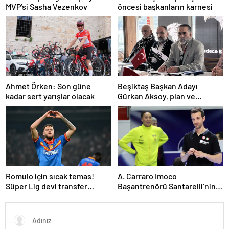
MVP’si Sasha Vezenkov
öncesi başkanların karnesi
Ahmet Örken: Son güne
Beşiktaş Başkan Adayı
kadar sert yarışlar olacak
Gürkan Aksoy, plan ve
projelerini anlattı
Romulo için sıcak temas!
A. Carraro Imoco
Süper Lig devi transfer
Başantrenörü Santarelli’nin
ateşini yaktı!
finaldeki rakip tercihi
VakıfBank