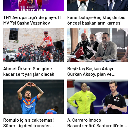
THY Avrupa Ligi’nde play-off
Fenerbahçe-Beşiktaş derbisi
MVP’si Sasha Vezenkov
öncesi başkanların karnesi
Ahmet Örken: Son güne
Beşiktaş Başkan Adayı
kadar sert yarışlar olacak
Gürkan Aksoy, plan ve
projelerini anlattı
Romulo için sıcak temas!
A. Carraro Imoco
Süper Lig devi transfer
Başantrenörü Santarelli’nin
ateşini yaktı!
finaldeki rakip tercihi