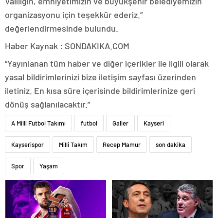
Valiliğin, emniyetimizin ve büyükşehir belediyemizin
organizasyonu için teşekkür ederiz.”
değerlendirmesinde bulundu.
Haber Kaynak : SONDAKIKA.COM
“Yayınlanan tüm haber ve diğer içerikler ile ilgili olarak
yasal bildirimlerinizi bize iletişim sayfası üzerinden
iletiniz. En kısa süre içerisinde bildirimlerinize geri
dönüş sağlanılacaktır.”
A Milli Futbol Takımı
futbol
Galler
Kayseri
Kayserispor
Milli Takım
Recep Mamur
son dakika
Spor
Yaşam