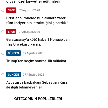
oluşan özel kuvvetler eğitimlerini
başlattı.
SPOR
07 Ağustos 2026
Cristiano Ronaldo’nun akıllara zarar
tüm kariyerinin istatistiğini çıkardık !
SPOR
07 Ağustos 2026
Galatasaray’a kötü haber! Monaco’dan
flaş Onyekuru kararı.
GÜNDEM
07 Ağustos 2026
Trump’tan seçim sonrası ilk mülakat
GÜNDEM
07 Ağustos 2026
Avusturya başbakanı Sebastian Kurz
ile ilgili bilinmeyenler
KATEGORİNİN POPÜLERLERİ