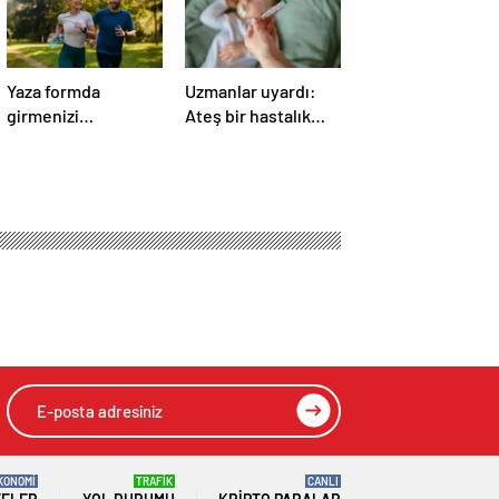
Yaza formda
Uzmanlar uyardı:
girmenizi
Ateş bir hastalık
sağlayacak 9 önemli
değil bulgudur,
tüyo!
vücudun savunma
mekanizmasıdır
KONOMİ
TRAFİK
CANLI