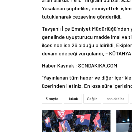
aramalarda: 1 kilo 118 gram bonzai, 9,3
Yakalanan şüpheliler, emniyetteki işlem
tutuklanarak cezaevine gönderildi.
Tavşanlı İlçe Emniyet Müdürlüğü’nden 
genelinde uyuşturucu madde imal ve tic
ilçesinde ise 26 olduğu bildirildi. Ekipl
devam edeceği vurgulandı. – KÜTAHYA
Haber Kaynak : SONDAKIKA.COM
“Yayınlanan tüm haber ve diğer içerikler i
üzerinden iletiniz. En kısa süre içerisin
3-sayfa
Hukuk
Sağlık
son dakika