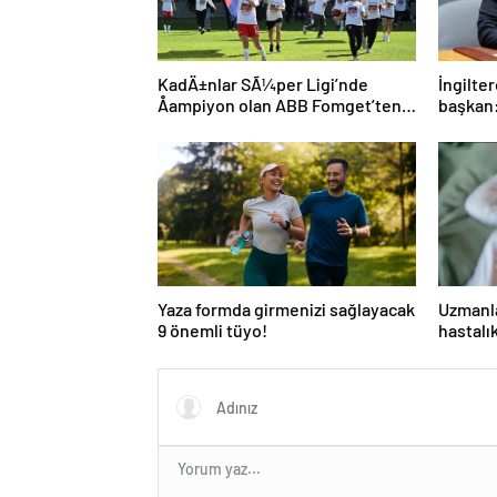
KadÄ±nlar SÃ¼per Ligi’nde
İngilter
Åampiyon olan ABB Fomget’ten
başkan:
FenerbahÃ§e’ye gÃ¶nderme
aday
Yaza formda girmenizi sağlayacak
Uzmanla
9 önemli tüyo!
hastalı
savunm