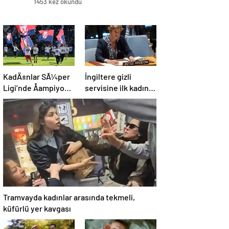
1453 kez okundu
KadÄ±nlar SÃ¼per
İngiltere gizli
Ligi’nde Åampiyon
servisine ilk kadın
olan ABB
başkan: “Pekin
Fomget’ten
Barbara” favori aday
FenerbahÃ§e’ye
gÃ¶nderme
Tramvayda kadınlar arasında tekmeli,
küfürlü yer kavgası