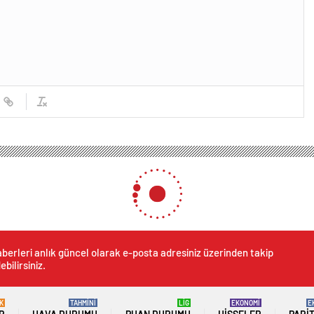
berleri anlık güncel olarak e-posta adresiniz üzerinden takip
ebilirsiniz.
K
TAHMİNİ
LİG
EKONOMİ
E