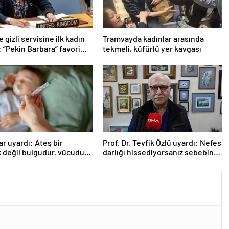
e gizli servisine ilk kadın
Tramvayda kadınlar arasında
 “Pekin Barbara” favori
tekmeli, küfürlü yer kavgası
r uyardı: Ateş bir
Prof. Dr. Tevfik Özlü uyardı: Nefes
k değil bulgudur, vücudun
darlığı hissediyorsanız sebebini
a mekanizmasıdır
araştırın!