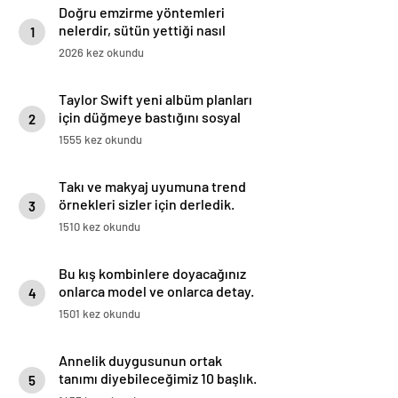
Doğru emzirme yöntemleri
nelerdir, sütün yettiği nasıl
1
anlaşılır?
2026 kez okundu
Taylor Swift yeni albüm planları
için düğmeye bastığını sosyal
2
medyadan duyurdu!
1555 kez okundu
Takı ve makyaj uyumuna trend
örnekleri sizler için derledik.
3
1510 kez okundu
Bu kış kombinlere doyacağınız
onlarca model ve onlarca detay.
4
1501 kez okundu
Annelik duygusunun ortak
tanımı diyebileceğimiz 10 başlık.
5