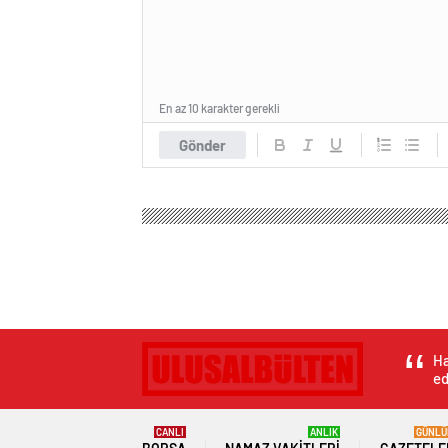
En az 10 karakter gerekli
Gönder
Ha
ed
CANLI
ANLIK
GÜNLÜ