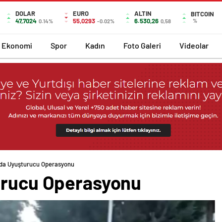
DOLAR
EURO
ALTIN
BITCOIN
47,7024
55,0293
6.530,26
%
0.14%
-0.02%
0,58
Ekonomi
Spor
Kadın
Foto Galeri
Videolar
’da Uyuşturucu Operasyonu
urucu Operasyonu