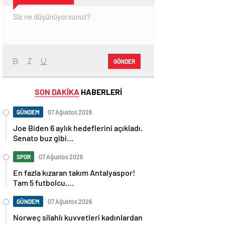
GÖNDER
SON DAKİKA
HABERLERİ
GÜNDEM
07 Ağustos 2026
Joe Biden 6 aylık hedeflerini açıkladı.
Senato buz gibi…
SPOR
07 Ağustos 2026
En fazla kızaran takım Antalyaspor!
Tam 5 futbolcu….
GÜNDEM
07 Ağustos 2026
Norweç silahlı kuvvetleri kadınlardan