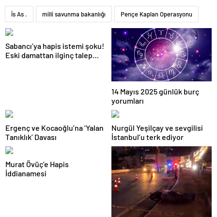
İs As .
milli savunma bakanlığı
Pençe Kaplan Operasyonu
Sabancı’ya hapis istemi şoku!
Eski damattan ilginç talep
geldi
14 Mayıs 2025 günlük burç
yorumları
Ergenç ve Kocaoğlu’na ‘Yalan
Nurgül Yeşilçay ve sevgilisi
Tanıklık’ Davası
İstanbul’u terk ediyor
Murat Övüç’e Hapis
İddianamesi