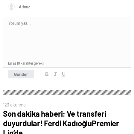
En az 10 karakter gerekli
Gönder
123 okunma
Son dakika haberi: Ve transferi
duyurdular! Ferdi KadıoğluPremier
Lig’de…