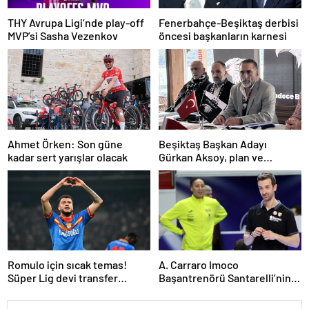
THY Avrupa Ligi’nde play-off
Fenerbahçe-Beşiktaş derbisi
MVP’si Sasha Vezenkov
öncesi başkanların karnesi
Ahmet Örken: Son güne
Beşiktaş Başkan Adayı
kadar sert yarışlar olacak
Gürkan Aksoy, plan ve
projelerini anlattı
Romulo için sıcak temas!
A. Carraro Imoco
Süper Lig devi transfer
Başantrenörü Santarelli’nin
ateşini yaktı!
finaldeki rakip tercihi
VakıfBank