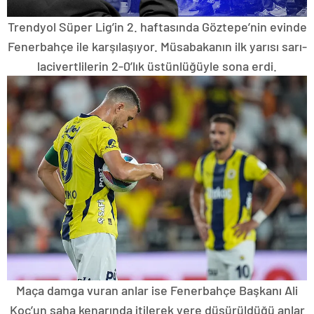
Trendyol Süper Lig’in 2. haftasında Göztepe’nin evinde
Fenerbahçe ile karşılaşıyor. Müsabakanın ilk yarısı sarı-
lacivertlilerin 2-0’lık üstünlüğüyle sona erdi.
Maça damga vuran anlar ise Fenerbahçe Başkanı Ali
Koç’un saha kenarında itilerek yere düşürüldüğü anlar