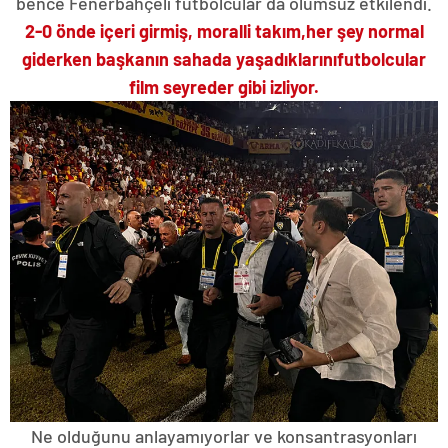
bence Fenerbahçeli futbolcular da olumsuz etkilendi.
2-0 önde içeri girmiş, moralli takım,
her şey normal
giderken başkanın sahada yaşadıklarını
futbolcular
film seyreder gibi izliyor.
Ne olduğunu anlayamıyorlar ve konsantrasyonları