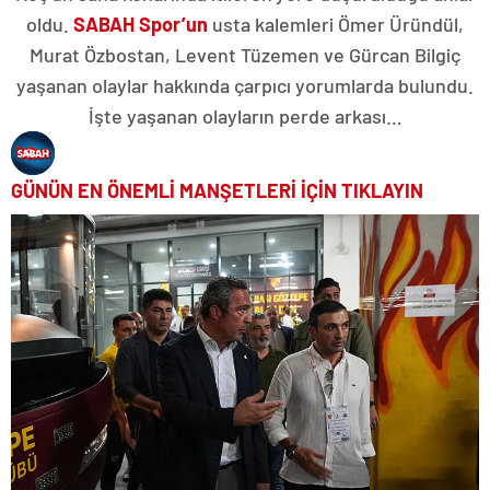
oldu.
SABAH Spor’un
usta kalemleri Ömer Üründül,
Murat Özbostan, Levent Tüzemen ve Gürcan Bilgiç
yaşanan olaylar hakkında çarpıcı yorumlarda bulundu.
İşte yaşanan olayların perde arkası…
GÜNÜN EN ÖNEMLİ MANŞETLERİ İÇİN TIKLAYIN