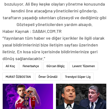
bozuluyor. Ali Bey keşke olayları yönetme konusunda
kendini öne atacağına yöneticilerini gönderip,
taraftarın yaşadığı sıkıntıları çözseydi ve dediğimiz gibi
Göztepeli yöneticilerden yardım alsaydı.
Haber Kaynak : SABAH.COM.TR
“Yayınlanan tüm haber ve diğer içerikler ile ilgili olarak
yasal bildirimlerinizi bize iletişim sayfası üzerinden
iletiniz. En kısa süre içerisinde bildirimlerinize geri
dönüş sağlanılacaktır.”
Ali Koç
Fenerbahçe
Gürcan Bilgiç
Levent Tüzemen
MURAT ÖZBOSTAN
Ömer Üründül
Trendyol Süper Lig