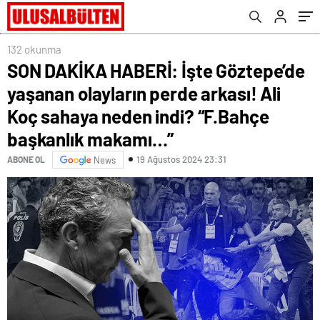
sahaya neden indi? “F.Bahçe başkanlık
makamı…”
132 okunma
SON DAKİKA HABERİ: İşte Göztepe’de
yaşanan olayların perde arkası! Ali
Koç sahaya neden indi? “F.Bahçe
başkanlık makamı…”
19 Ağustos 2024 23:31
ABONE OL
News