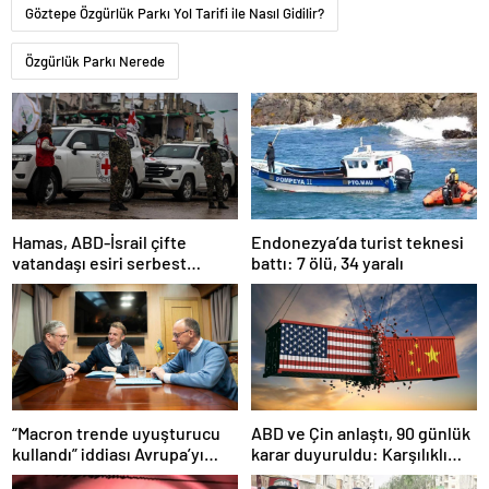
Göztepe Özgürlük Parkı Yol Tarifi ile Nasıl Gidilir?
Özgürlük Parkı Nerede
Hamas, ABD-İsrail çifte
Endonezya’da turist teknesi
vatandaşı esiri serbest
battı: 7 ölü, 34 yaralı
bırakacağını duyurdu
“Macron trende uyuşturucu
ABD ve Çin anlaştı, 90 günlük
kullandı” iddiası Avrupa’yı
karar duyuruldu: Karşılıklı
karıştırmıştı: Fransa’dan
tarife indirimi geldi!