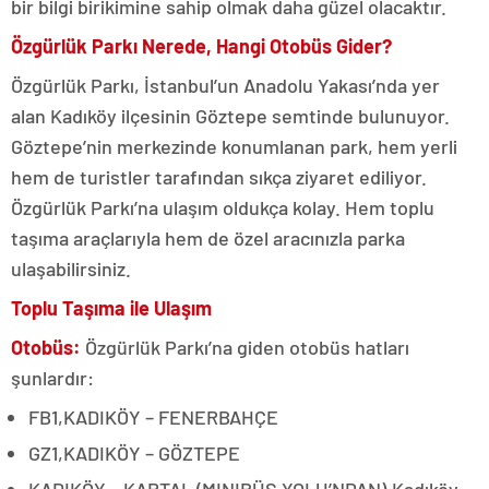
bir bilgi birikimine sahip olmak daha güzel olacaktır.
Özgürlük Parkı Nerede, Hangi Otobüs Gider?
Özgürlük Parkı, İstanbul’un Anadolu Yakası’nda yer
alan Kadıköy ilçesinin Göztepe semtinde bulunuyor.
Göztepe’nin merkezinde konumlanan park, hem yerli
hem de turistler tarafından sıkça ziyaret ediliyor.
Özgürlük Parkı’na ulaşım oldukça kolay. Hem toplu
taşıma araçlarıyla hem de özel aracınızla parka
ulaşabilirsiniz.
Toplu Taşıma ile Ulaşım
Otobüs:
Özgürlük Parkı’na giden otobüs hatları
şunlardır:
FB1,KADIKÖY – FENERBAHÇE
GZ1,KADIKÖY – GÖZTEPE
KADIKÖY – KARTAL (MINIBÜS YOLU’NDAN),Kadıköy –