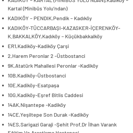
Kartal (Minibüs Yolu’ndan)
KADIKÖY – PENDIK,Pendik – Kadıköy
KADIKÖY-TÜCCARBAŞI-KAZASKER-İÇERENKÖY-
K.BAKKALKÖY,Kadıköy – Küçükbakkalköy
ER1,Kadiköy-Kadiköy Çarşi
2,Harem Peronlar 2 -Üstbostanci
9K,Atatürk Mahallesi Peronlar -Kadiköy
10B,Kadiköy-Üstbostanci
10E,Kadiköy-Esatpaşa
10G,Kadiköy-Eşref Bitlis Caddesi
14AK,Nişantepe -Kadiköy
14CE,Yeşiltepe Son Durak -Kadiköy
14ES,Sarigazi Garaji -Şehit Prof.Dr İlhan Varank
Eğitim Ve Araştirma Hastanesi