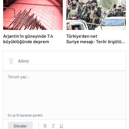
“peçeteli” yalanlama geldi!
Arjantin’in güneyinde 7.4
Türkiye’den net
büyüklüğünde deprem
Suriye mesajı: Terör örgütü
sılahlarını bırakmalı
En az 10 karakter gerekli
Gönder