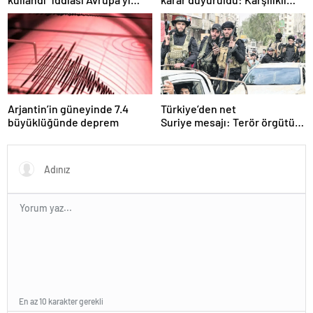
karıştırmıştı: Fransa’dan
tarife indirimi geldi!
“peçeteli” yalanlama geldi!
Arjantin’in güneyinde 7.4
Türkiye’den net
büyüklüğünde deprem
Suriye mesajı: Terör örgütü
sılahlarını bırakmalı
En az 10 karakter gerekli