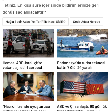
iletiniz. En kısa süre içerisinde bildirimlerinize geri
dönüş sağlanılacaktır.”
Muğla Sedir Adası Yol Tarifi ile Nasıl Gidilir?
Sedir Adası Nerede
Hamas, ABD-İsrail çifte
Endonezya’da turist teknesi
vatandaşı esiri serbest
battı: 7 ölü, 34 yaralı
bırakacağını duyurdu
“Macron trende uyuşturucu
ABD ve Çin anlaştı, 90 günlük
kullandı” iddiası Avrupa’yı
karar duyuruldu: Karşılıklı