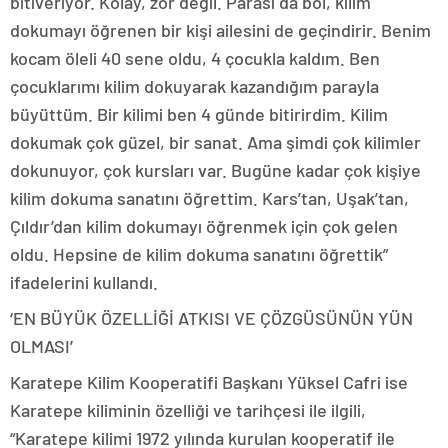
bitiveriyor. Kolay, zor değil. Parası da bol, kilim
dokumayı öğrenen bir kişi ailesini de geçindirir. Benim
kocam öleli 40 sene oldu, 4 çocukla kaldım. Ben
çocuklarımı kilim dokuyarak kazandığım parayla
büyüttüm. Bir kilimi ben 4 günde bitirirdim. Kilim
dokumak çok güzel, bir sanat. Ama şimdi çok kilimler
dokunuyor, çok kursları var. Bugüne kadar çok kişiye
kilim dokuma sanatını öğrettim. Kars’tan, Uşak’tan,
Çıldır’dan kilim dokumayı öğrenmek için çok gelen
oldu. Hepsine de kilim dokuma sanatını öğrettik”
ifadelerini kullandı.
‘EN BÜYÜK ÖZELLİĞİ ATKISI VE ÇÖZGÜSÜNÜN YÜN
OLMASI’
Karatepe Kilim Kooperatifi Başkanı Yüksel Cafri ise
Karatepe kiliminin özelliği ve tarihçesi ile ilgili,
“Karatepe kilimi 1972 yılında kurulan kooperatif ile