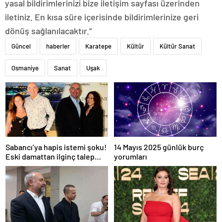
yasal bildirimlerinizi bize iletişim sayfası üzerinden
iletiniz. En kısa süre içerisinde bildirimlerinize geri
dönüş sağlanılacaktır.”
Güncel
haberler
Karatepe
Kültür
Kültür Sanat
Osmaniye
Sanat
Uşak
Sabancı’ya hapis istemi şoku!
14 Mayıs 2025 günlük burç
Eski damattan ilginç talep
yorumları
geldi