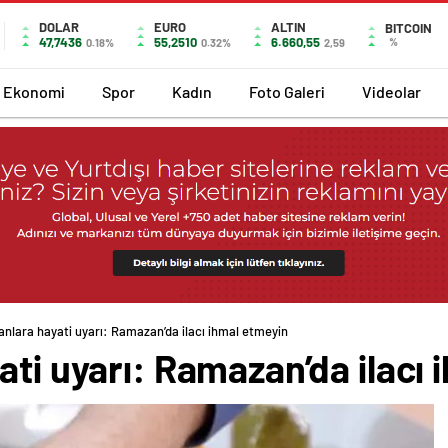
DOLAR
EURO
ALTIN
BITCOIN
47,7436
55,2510
6.660,55
%
0.18%
0.32%
2,59
Ekonomi
Spor
Kadın
Foto Galeri
Videolar
anlara hayati uyarı: Ramazan’da ilacı ihmal etmeyin
ati uyarı: Ramazan’da ilacı