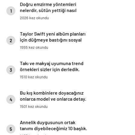
Doğru emzirme yöntemleri
nelerdir, sütün yettiği nasıl
1
anlaşılır?
2026 kez okundu
Taylor Swift yeni albüm planları
için düğmeye bastığını sosyal
2
medyadan duyurdu!
1555 kez okundu
Takı ve makyaj uyumuna trend
örnekleri sizler için derledik.
3
1510 kez okundu
Bu kış kombinlere doyacağınız
onlarca model ve onlarca detay.
4
1501 kez okundu
Annelik duygusunun ortak
tanımı diyebileceğimiz 10 başlık.
5