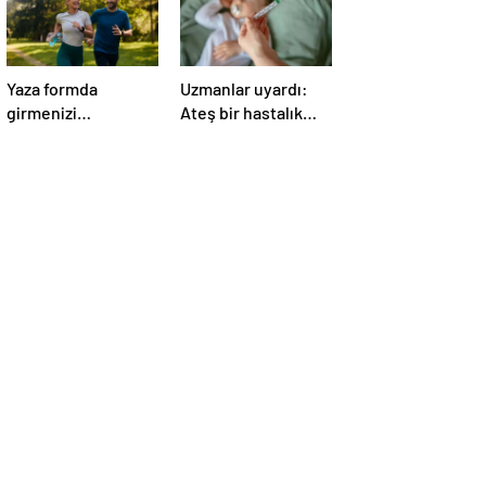
Yaza formda
Uzmanlar uyardı:
girmenizi
Ateş bir hastalık
sağlayacak 9 önemli
değil bulgudur,
tüyo!
vücudun savunma
mekanizmasıdır