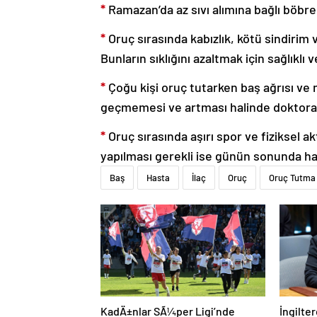
*
Ramazan’da az sıvı alımına bağlı böbrek 
*
Oruç sırasında kabızlık, kötü sindirim ve
Bunların sıklığını azaltmak için sağlıkl
*
Çoğu kişi oruç tutarken baş ağrısı ve mi
geçmemesi ve artması halinde doktora
*
Oruç sırasında aşırı spor ve fiziksel
yapılması gerekli ise günün sonunda hafi
Baş
Hasta
İlaç
Oruç
Oruç Tutma
KadÄ±nlar SÃ¼per Ligi’nde
İngilter