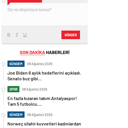
GÖNDER
SON DAKİKA
HABERLERİ
GÜNDEM
08 Ağustos 2026
Joe Biden 6 aylık hedeflerini açıkladı.
Senato buz gibi…
SPOR
08 Ağustos 2026
En fazla kızaran takım Antalyaspor!
Tam 5 futbolcu….
GÜNDEM
08 Ağustos 2026
Norweç silahlı kuvvetleri kadınlardan