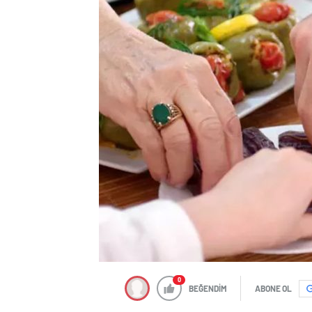
0
BEĞENDİM
ABONE OL