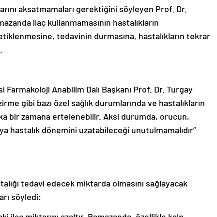
larını aksatmamaları gerektiğini söyleyen Prof. Dr.
amazanda ilaç kullanmamasının hastalıkların
etiklenmesine, tedavinin durmasına, hastalıkların tekrar
.
si Farmakoloji Anabilim Dalı Başkanı Prof. Dr. Turgay
emzirme gibi bazı özel sağlık durumlarında ve hastalıkların
a bir zamana ertelenebilir. Aksi durumda, orucun,
ya hastalık dönemini uzatabileceği unutulmamalıdır”
stalığı tedavi edecek miktarda olmasını sağlayacak
arı söyledi:
ki ilaç miktarını azaltır. Ramazanda, özellikle kalp,