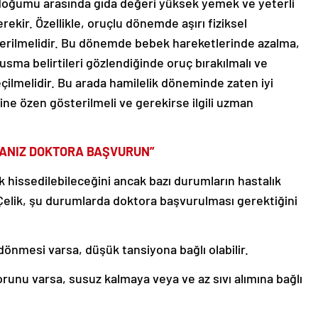
 doğumu arasında gıda değeri yüksek yemek ve yeterli
ekir. Özellikle, oruçlu dönemde aşırı fiziksel
erilmelidir. Bu dönemde bebek hareketlerinde azalma,
sma belirtileri gözlendiğinde oruç bırakılmalı ve
lmelidir. Bu arada hamilelik döneminde zaten iyi
ne özen gösterilmeli ve gerekirse ilgili uzman
SANIZ DOKTORA BAŞVURUN”
k hissedilebileceğini ancak bazı durumların hastalık
r. Çelik, şu durumlarda doktora başvurulması gerektiğini
dönmesi varsa, düşük tansiyona bağlı olabilir.
unu varsa, susuz kalmaya veya ve az sıvı alımına bağlı