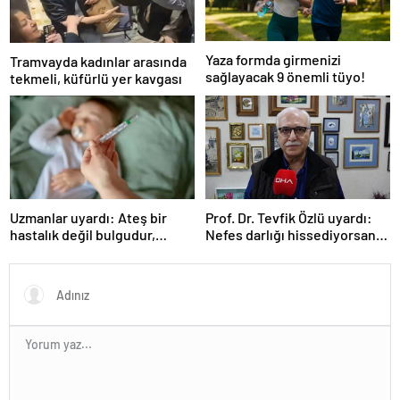
Yaza formda girmenizi
Tramvayda kadınlar arasında
sağlayacak 9 önemli tüyo!
tekmeli, küfürlü yer kavgası
Uzmanlar uyardı: Ateş bir
Prof. Dr. Tevfik Özlü uyardı:
hastalık değil bulgudur,
Nefes darlığı hissediyorsanız
vücudun savunma
sebebini araştırın!
mekanizmasıdır