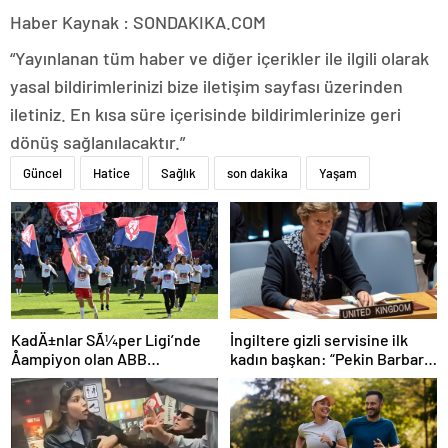
Haber Kaynak : SONDAKIKA.COM
“Yayınlanan tüm haber ve diğer içerikler ile ilgili olarak
yasal bildirimlerinizi bize iletişim sayfası üzerinden
iletiniz. En kısa süre içerisinde bildirimlerinize geri
dönüş sağlanılacaktır.”
Güncel
Hatice
Sağlık
son dakika
Yaşam
İngiltere gizli servisine ilk
KadÄ±nlar SÃ¼per Ligi’nde
kadın başkan: “Pekin Barbara”
Åampiyon olan ABB
favori aday
Fomget’ten FenerbahÃ§e’ye
gÃ¶nderme