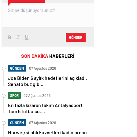
GÖNDER
SON DAKİKA
HABERLERİ
GÜNDEM
07 Ağustos 2026
Joe Biden 6 aylık hedeflerini açıkladı.
Senato buz gibi…
SPOR
07 Ağustos 2026
En fazla kızaran takım Antalyaspor!
Tam 5 futbolcu….
GÜNDEM
07 Ağustos 2026
Norweç silahlı kuvvetleri kadınlardan