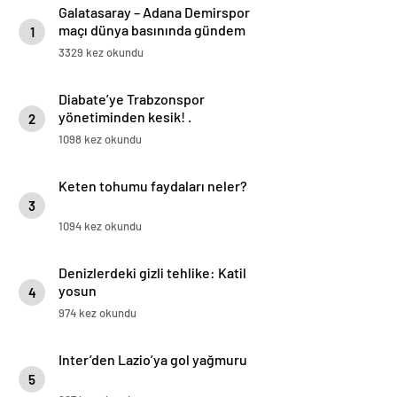
Galatasaray – Adana Demirspor
maçı dünya basınında gündem
1
oldu! ‘Türkiye’de büyük rezalet’
3329 kez okundu
Diabate’ye Trabzonspor
yönetiminden kesik! .
2
1098 kez okundu
Keten tohumu faydaları neler?
3
1094 kez okundu
Denizlerdeki gizli tehlike: Katil
yosun
4
974 kez okundu
Inter’den Lazio’ya gol yağmuru
5