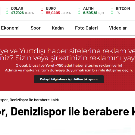
DOLAR
EURO
ALTIN
BITCOIN
47,7026
55,0405
6.503,81
%
0.06%
-0.13%
0,17
Ekonomi
Spor
Kadın
Foto Galeri
Videolar
espor, Denizlispor ile berabere kaldı
r, Denizlispor ile berabere 