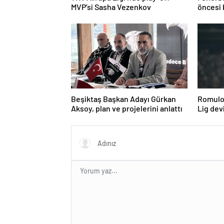
MVP’si Sasha Vezenkov
öncesi 
Beşiktaş Başkan Adayı Gürkan
Romulo 
Aksoy, plan ve projelerini anlattı
Lig devi