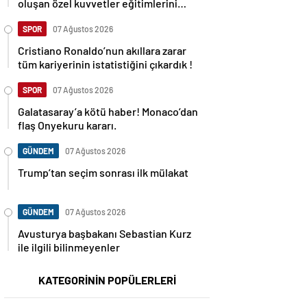
oluşan özel kuvvetler eğitimlerini
başlattı.
SPOR
07 Ağustos 2026
Cristiano Ronaldo’nun akıllara zarar
tüm kariyerinin istatistiğini çıkardık !
SPOR
07 Ağustos 2026
Galatasaray’a kötü haber! Monaco’dan
flaş Onyekuru kararı.
GÜNDEM
07 Ağustos 2026
Trump’tan seçim sonrası ilk mülakat
GÜNDEM
07 Ağustos 2026
Avusturya başbakanı Sebastian Kurz
ile ilgili bilinmeyenler
KATEGORİNİN POPÜLERLERİ