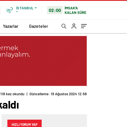
İMSAK'A
İSTANBUL
02:00
KALAN SÜRE
°
Yazarlar
Gazeteler
118 kez okundu
|
Güncelleme: 19 Ağustos 2024 12:58
kaldı
HIZLI YORUM YAP