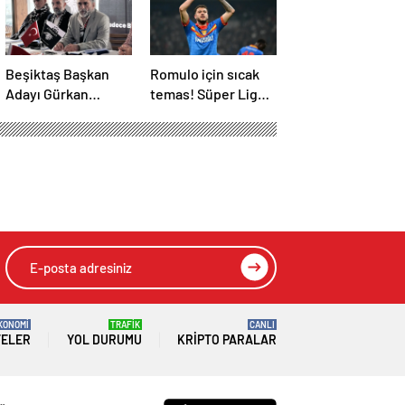
Beşiktaş Başkan
Romulo için sıcak
Adayı Gürkan
temas! Süper Lig
Aksoy, plan ve
devi transfer
projelerini anlattı
ateşini yaktı!
KONOMİ
TRAFİK
CANLI
TELER
YOL DURUMU
KRIPTO PARALAR