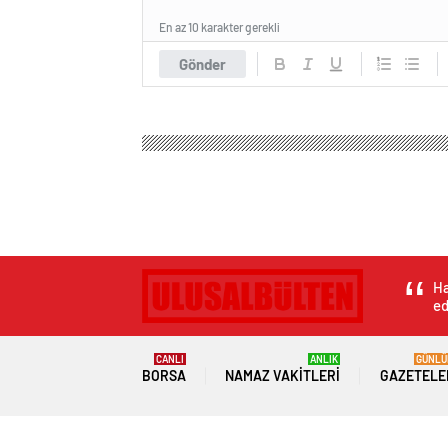
En az 10 karakter gerekli
Gönder
Ha
ed
CANLI
ANLIK
GÜNLÜ
BORSA
NAMAZ VAKITLERI
GAZETELE