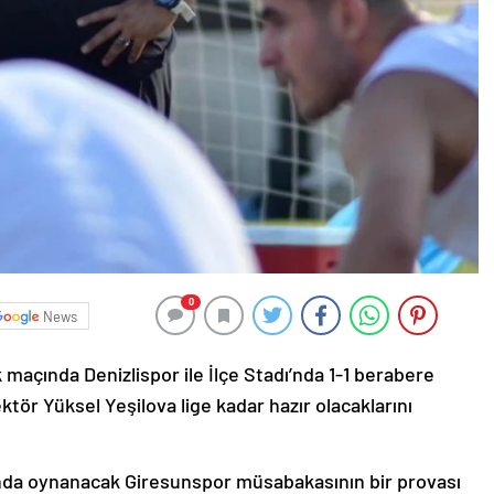
0
News
k maçında Denizlispor ile İlçe Stadı’nda 1-1 berabere
ektör Yüksel Yeşilova lige kadar hazır olacaklarını
asında oynanacak Giresunspor müsabakasının bir provası