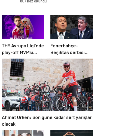
807 kez okundu
THY Avrupa Ligi’nde
Fenerbahçe-
play-off MVP’si
Beşiktaş derbisi
Sasha Vezenkov
öncesi başkanların
karnesi
Ahmet Örken: Son güne kadar sert yarışlar
olacak