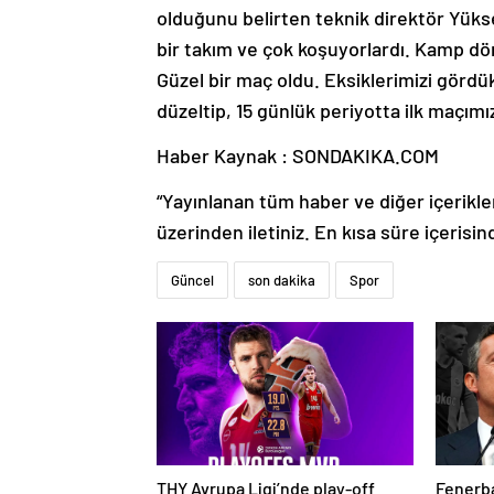
olduğunu belirten teknik direktör Yükse
bir takım ve çok koşuyorlardı. Kamp dön
Güzel bir maç oldu. Eksiklerimizi gördük
düzeltip, 15 günlük periyotta ilk maçımı
Haber Kaynak : SONDAKIKA.COM
“Yayınlanan tüm haber ve diğer içerikler i
üzerinden iletiniz. En kısa süre içerisin
Güncel
son dakika
Spor
THY Avrupa Ligi’nde play-off
Fenerba