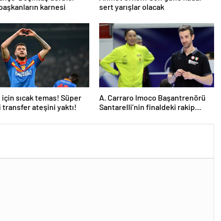
başkanların karnesi
sert yarışlar olacak
için sıcak temas! Süper
A. Carraro Imoco Başantrenörü
 transfer ateşini yaktı!
Santarelli’nin finaldeki rakip
tercihi VakıfBank