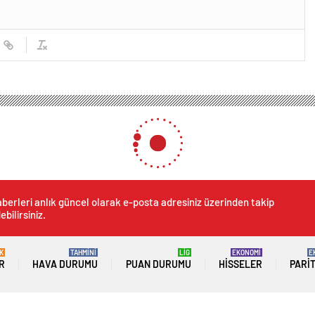
berleri anlık güncel olarak e-posta adresiniz üzerinden takip
ebilirsiniz.
K
TAHMİNİ
LİG
EKONOMİ
E
R
HAVA DURUMU
PUAN DURUMU
HISSELER
PARI