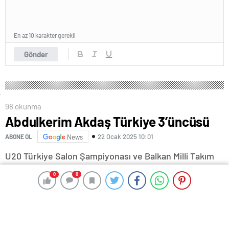
En az 10 karakter gerekli
Gönder
98 okunma
Abdulkerim Akdaş Türkiye 3’üncüsü
22 Ocak 2025 10:01
ABONE OL
News
U20 Türkiye Salon Şampiyonası ve Balkan Milli Takım
Seçmelerinde, Abdulkerim Akdaş, Türkiye 3’üncüsü
0
0
0
0
oldu.
İstanbul’da gerçekleştirilen U20 Türkiye Salon
Şampiyonası ve Balkan Milli Takım Seçmelerinde, 436