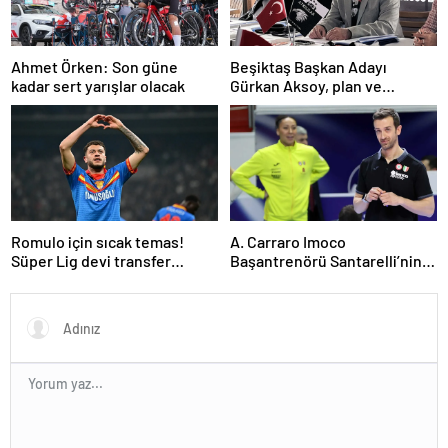
Ahmet Örken: Son güne
Beşiktaş Başkan Adayı
kadar sert yarışlar olacak
Gürkan Aksoy, plan ve
projelerini anlattı
Romulo için sıcak temas!
A. Carraro Imoco
Süper Lig devi transfer
Başantrenörü Santarelli’nin
ateşini yaktı!
finaldeki rakip tercihi
VakıfBank