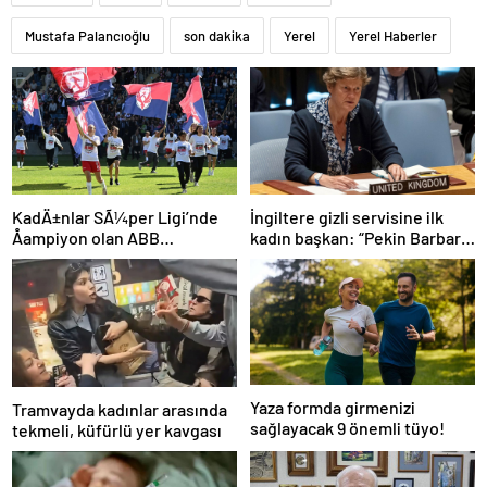
Mustafa Palancıoğlu
son dakika
Yerel
Yerel Haberler
İngiltere gizli servisine ilk
KadÄ±nlar SÃ¼per Ligi’nde
kadın başkan: “Pekin Barbara”
Åampiyon olan ABB
favori aday
Fomget’ten FenerbahÃ§e’ye
gÃ¶nderme
Yaza formda girmenizi
Tramvayda kadınlar arasında
sağlayacak 9 önemli tüyo!
tekmeli, küfürlü yer kavgası