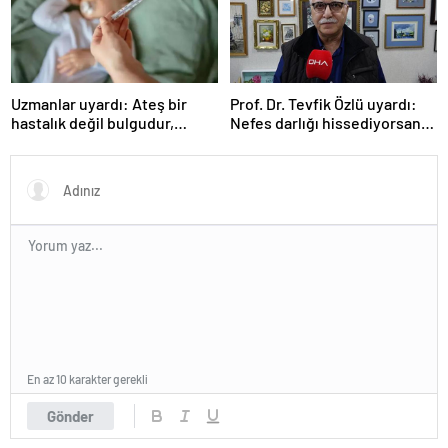
Uzmanlar uyardı: Ateş bir
Prof. Dr. Tevfik Özlü uyardı:
hastalık değil bulgudur,
Nefes darlığı hissediyorsanız
vücudun savunma
sebebini araştırın!
mekanizmasıdır
En az 10 karakter gerekli
Gönder