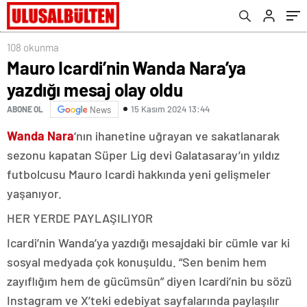
108 okunma
Mauro Icardi’nin Wanda Nara’ya
yazdığı mesaj olay oldu
15 Kasım 2024 13:44
ABONE OL
News
Wanda Nara
‘nın ihanetine uğrayan ve sakatlanarak
sezonu kapatan Süper Lig devi Galatasaray’ın yıldız
futbolcusu Mauro Icardi hakkında yeni gelişmeler
yaşanıyor.
HER YERDE PAYLAŞILIYOR
Icardi’nin Wanda’ya yazdığı mesajdaki bir cümle var ki
sosyal medyada çok konuşuldu. “Sen benim hem
zayıflığım hem de gücümsün” diyen Icardi’nin bu sözü
Instagram ve X’teki edebiyat sayfalarında paylaşılır