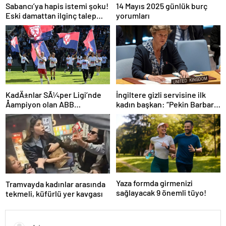
Sabancı’ya hapis istemi şoku!
14 Mayıs 2025 günlük burç
Eski damattan ilginç talep
yorumları
geldi
İngiltere gizli servisine ilk
KadÄ±nlar SÃ¼per Ligi’nde
kadın başkan: “Pekin Barbara”
Åampiyon olan ABB
favori aday
Fomget’ten FenerbahÃ§e’ye
gÃ¶nderme
Yaza formda girmenizi
Tramvayda kadınlar arasında
sağlayacak 9 önemli tüyo!
tekmeli, küfürlü yer kavgası