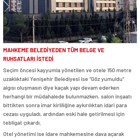
MAHKEME BELEDİYEDEN TÜM BELGE VE
RUHSATLARI İSTEDİ
Seçim öncesi kayyumla yönetilen ve otele 150 metre
uzaklıktaki Yenişehir Belediyesi ise “Göz yumuldu”
algısı oluşmasın diye kaçak yapı devam ederken
herhangi bir müdahalede bulunmazken, salon inşaatı
bittikten sonra imar kirliliğine aykırılıktan idari para
cezası uyguladı, ardından eski hale getirilmesi için
tebligat çıkardı.
Otel yönetimi ise idare mahkemesine dava açarak