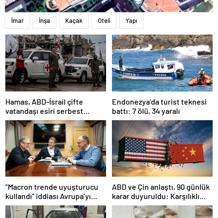
İmar
İnşa
Kaçak
Oteli
Yapı
Hamas, ABD-İsrail çifte
Endonezya’da turist teknesi
vatandaşı esiri serbest
battı: 7 ölü, 34 yaralı
bırakacağını duyurdu
“Macron trende uyuşturucu
ABD ve Çin anlaştı, 90 günlük
kullandı” iddiası Avrupa’yı
karar duyuruldu: Karşılıklı
karıştırmıştı: Fransa’dan
tarife indirimi geldi!
“peçeteli” yalanlama geldi!