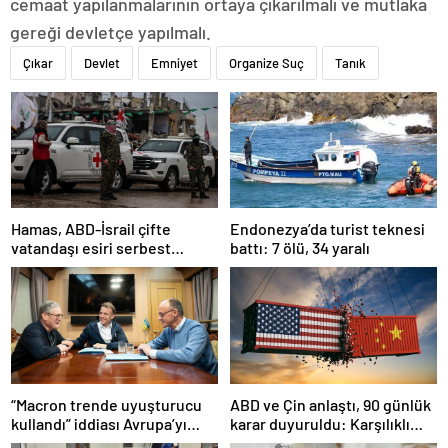
cemaat yapılanmalarının ortaya çıkarılmalı ve mutlaka
gereği devletçe yapılmalı.
Çıkar
Devlet
Emniyet
Organize Suç
Tanık
Hamas, ABD-İsrail çifte
Endonezya’da turist teknesi
vatandaşı esiri serbest
battı: 7 ölü, 34 yaralı
bırakacağını duyurdu
“Macron trende uyuşturucu
ABD ve Çin anlaştı, 90 günlük
kullandı” iddiası Avrupa’yı
karar duyuruldu: Karşılıklı
karıştırmıştı: Fransa’dan
tarife indirimi geldi!