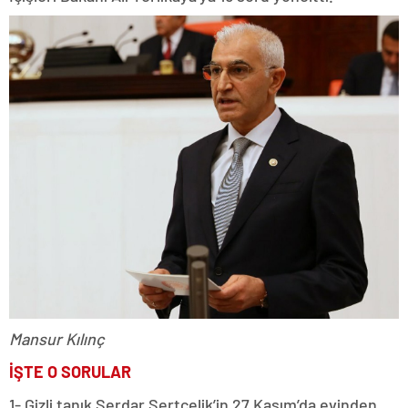
Mansur Kılınç
İŞTE O SORULAR
1- Gizli tanık Serdar Sertçelik’in 27 Kasım’da evinden