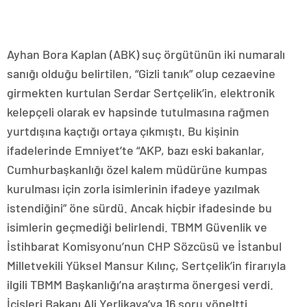
Ayhan Bora Kaplan (ABK) suç örgütünün iki numaralı
sanığı olduğu belirtilen, “Gizli tanık” olup cezaevine
girmekten kurtulan Serdar Sertçelik’in, elektronik
kelepçeli olarak ev hapsinde tutulmasına rağmen
yurtdışına kaçtığı ortaya çıkmıştı. Bu kişinin
ifadelerinde Emniyet’te “AKP, bazı eski bakanlar,
Cumhurbaşkanlığı özel kalem müdürüne kumpas
kurulması için zorla isimlerinin ifadeye yazılmak
istendiğini” öne sürdü. Ancak hiçbir ifadesinde bu
isimlerin geçmediği belirlendi. TBMM Güvenlik ve
İstihbarat Komisyonu’nun CHP Sözcüsü ve İstanbul
Milletvekili Yüksel Mansur Kılınç, Sertçelik’in firarıyla
ilgili TBMM Başkanlığı’na araştırma önergesi verdi.
İçişleri Bakanı Ali Yerlikaya’ya 16 soru yöneltti.