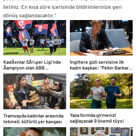
iletiniz. En kısa süre içerisinde bildirimlerinize geri
dönüş sağlanılacaktır.”
İngiltere gizli servisine ilk
KadÄ±nlar SÃ¼per Ligi’nde
kadın başkan: “Pekin Barbara”
Åampiyon olan ABB
favori aday
Fomget’ten FenerbahÃ§e’ye
gÃ¶nderme
Yaza formda girmenizi
Tramvayda kadınlar arasında
sağlayacak 9 önemli tüyo!
tekmeli, küfürlü yer kavgası