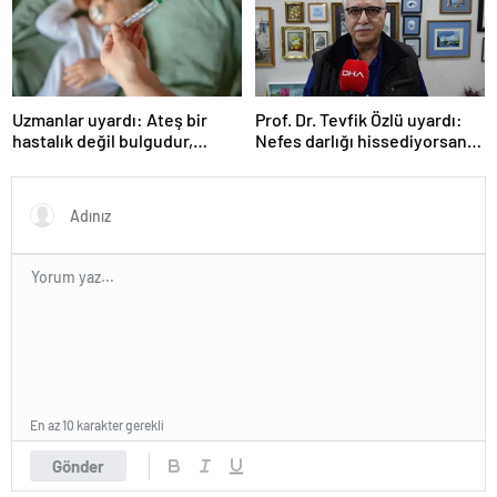
Uzmanlar uyardı: Ateş bir
Prof. Dr. Tevfik Özlü uyardı:
hastalık değil bulgudur,
Nefes darlığı hissediyorsanız
vücudun savunma
sebebini araştırın!
mekanizmasıdır
En az 10 karakter gerekli
Gönder