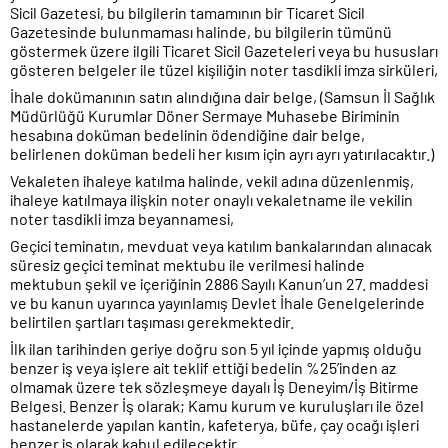
Sicil Gazetesi, bu bilgilerin tamamının bir Ticaret Sicil
Gazetesinde bulunmaması halinde, bu bilgilerin tümünü
göstermek üzere ilgili Ticaret Sicil Gazeteleri veya bu hususları
gösteren belgeler ile tüzel kişiliğin noter tasdikli imza sirküleri,
İhale dokümanının satın alındığına dair belge, (Samsun İl Sağlık
Müdürlüğü Kurumlar Döner Sermaye Muhasebe Biriminin
hesabına doküman bedelinin ödendiğine dair belge,
belirlenen doküman bedeli her kısım için ayrı ayrı yatırılacaktır.)
Vekaleten ihaleye katılma halinde, vekil adına düzenlenmiş,
ihaleye katılmaya ilişkin noter onaylı vekaletname ile vekilin
noter tasdikli imza beyannamesi,
Geçici teminatın, mevduat veya katılım bankalarından alınacak
süresiz geçici teminat mektubu ile verilmesi halinde
mektubun şekil ve içeriğinin 2886 Sayılı Kanun’un 27. maddesi
ve bu kanun uyarınca yayınlamış Devlet İhale Genelgelerinde
belirtilen şartları taşıması gerekmektedir.
İlk ilan tarihinden geriye doğru son 5 yıl içinde yapmış olduğu
benzer iş veya işlere ait teklif ettiği bedelin %25’inden az
olmamak üzere tek sözleşmeye dayalı İş Deneyim/İş Bitirme
Belgesi. Benzer İş olarak; Kamu kurum ve kuruluşları ile özel
hastanelerde yapılan kantin, kafeterya, büfe, çay ocağı işleri
benzer iş olarak kabul edilecektir.