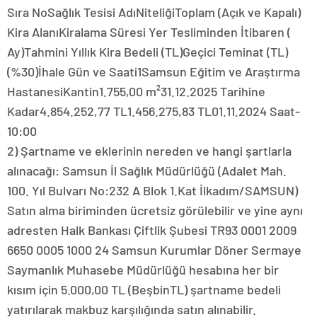
Sıra NoSağlık Tesisi AdıNiteliğiToplam (Açık ve Kapalı)
Kira AlanıKiralama Süresi Yer Tesliminden İtibaren (
Ay)Tahmini Yıllık Kira Bedeli (TL)Geçici Teminat (TL)
(%30)İhale Gün ve Saati1Samsun Eğitim ve Araştırma
HastanesiKantin1.755,00 m²31.12.2025 Tarihine
Kadar4.854.252,77 TL1.456.275,83 TL01.11.2024 Saat-
10:00
2) Şartname ve eklerinin nereden ve hangi şartlarla
alınacağı: Samsun İl Sağlık Müdürlüğü (Adalet Mah.
100. Yıl Bulvarı No:232 A Blok 1.Kat İlkadım/SAMSUN)
Satın alma biriminden ücretsiz görülebilir ve yine aynı
adresten Halk Bankası Çiftlik Şubesi TR93 0001 2009
6650 0005 1000 24 Samsun Kurumlar Döner Sermaye
Saymanlık Muhasebe Müdürlüğü hesabına her bir
kısım için 5.000,00 TL (BeşbinTL) şartname bedeli
yatırılarak makbuz karşılığında satın alınabilir.