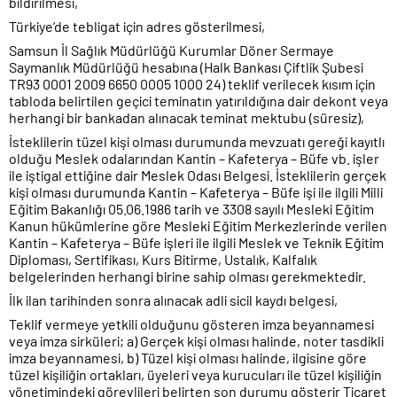
bildirilmesi,
Türkiye’de tebligat için adres gösterilmesi,
Samsun İl Sağlık Müdürlüğü Kurumlar Döner Sermaye
Saymanlık Müdürlüğü hesabına (Halk Bankası Çiftlik Şubesi
TR93 0001 2009 6650 0005 1000 24) teklif verilecek kısım için
tabloda belirtilen geçici teminatın yatırıldığına dair dekont veya
herhangi bir bankadan alınacak teminat mektubu (süresiz),
İsteklilerin tüzel kişi olması durumunda mevzuatı gereği kayıtlı
olduğu Meslek odalarından Kantin – Kafeterya – Büfe vb. işler
ile iştigal ettiğine dair Meslek Odası Belgesi. İsteklilerin gerçek
kişi olması durumunda Kantin – Kafeterya – Büfe işi ile ilgili Milli
Eğitim Bakanlığı 05.06.1986 tarih ve 3308 sayılı Mesleki Eğitim
Kanun hükümlerine göre Mesleki Eğitim Merkezlerinde verilen
Kantin – Kafeterya – Büfe işleri ile ilgili Meslek ve Teknik Eğitim
Diploması, Sertifikası, Kurs Bitirme, Ustalık, Kalfalık
belgelerinden herhangi birine sahip olması gerekmektedir.
İlk ilan tarihinden sonra alınacak adli sicil kaydı belgesi,
Teklif vermeye yetkili olduğunu gösteren imza beyannamesi
veya imza sirküleri; a) Gerçek kişi olması halinde, noter tasdikli
imza beyannamesi, b) Tüzel kişi olması halinde, ilgisine göre
tüzel kişiliğin ortakları, üyeleri veya kurucuları ile tüzel kişiliğin
yönetimindeki görevlileri belirten son durumu gösterir Ticaret