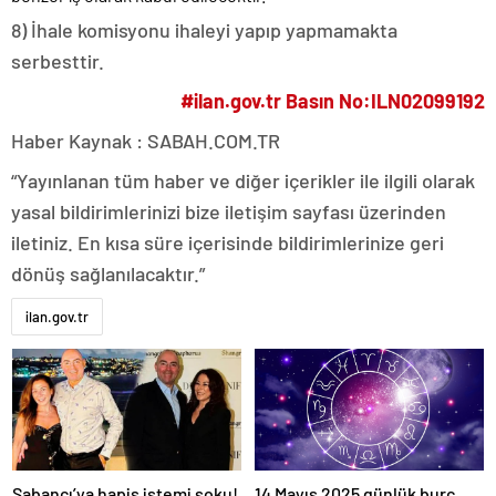
8) İhale komisyonu ihaleyi yapıp yapmamakta
serbesttir.
#ilan.gov.tr Basın No:ILN02099192
Haber Kaynak : SABAH.COM.TR
“Yayınlanan tüm haber ve diğer içerikler ile ilgili olarak
yasal bildirimlerinizi bize iletişim sayfası üzerinden
iletiniz. En kısa süre içerisinde bildirimlerinize geri
dönüş sağlanılacaktır.”
ilan.gov.tr
Sabancı’ya hapis istemi şoku!
14 Mayıs 2025 günlük burç