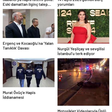
Eski damattan ilginç talep
yorumları
geldi
Ergenç ve Kocaoğlu’na ‘Yalan
Tanıklık’ Davası
Nurgül Yeşilçay ve sevgilisi
İstanbul’u terk ediyor
Murat Övüç’e Hapis
İddianamesi
Motosiklet Videolarıyla Ünlü