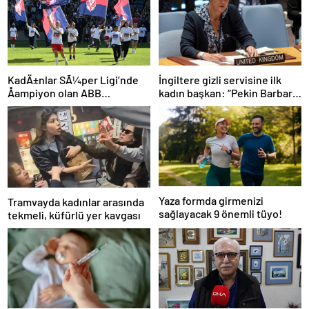
İngiltere gizli servisine ilk
KadÄ±nlar SÃ¼per Ligi’nde
kadın başkan: “Pekin Barbara”
Åampiyon olan ABB
favori aday
Fomget’ten FenerbahÃ§e’ye
gÃ¶nderme
Yaza formda girmenizi
Tramvayda kadınlar arasında
sağlayacak 9 önemli tüyo!
tekmeli, küfürlü yer kavgası