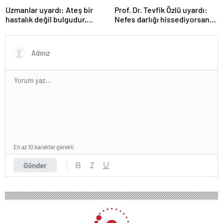
Uzmanlar uyardı: Ateş bir
Prof. Dr. Tevfik Özlü uyardı:
hastalık değil bulgudur,
Nefes darlığı hissediyorsanız
vücudun savunma
sebebini araştırın!
mekanizmasıdır
En az 10 karakter gerekli
Gönder