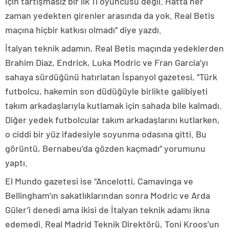
için tartışmasız bir ilk 11 oyuncusu değil. Hatta her
zaman yedekten girenler arasında da yok. Real Betis
maçına hiçbir katkısı olmadı” diye yazdı.
İtalyan teknik adamın, Real Betis maçında yedeklerden
Brahim Diaz, Endrick, Luka Modric ve Fran Garcia’yı
sahaya sürdüğünü hatırlatan İspanyol gazetesi, “Türk
futbolcu, hakemin son düdüğüyle birlikte galibiyeti
takım arkadaşlarıyla kutlamak için sahada bile kalmadı.
Diğer yedek futbolcular takım arkadaşlarını kutlarken,
o ciddi bir yüz ifadesiyle soyunma odasına gitti. Bu
görüntü, Bernabeu’da gözden kaçmadı” yorumunu
yaptı.
El Mundo gazetesi ise “Ancelotti, Camavinga ve
Bellingham’ın sakatlıklarından sonra Modric ve Arda
Güler’i denedi ama ikisi de İtalyan teknik adamı ikna
edemedi. Real Madrid Teknik Direktörü, Toni Kroos’un