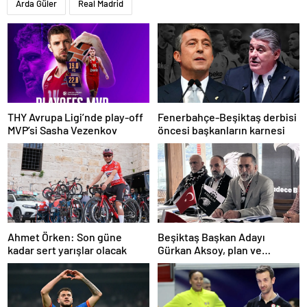
Arda Güler
Real Madrid
THY Avrupa Ligi’nde play-off
Fenerbahçe-Beşiktaş derbisi
MVP’si Sasha Vezenkov
öncesi başkanların karnesi
Ahmet Örken: Son güne
Beşiktaş Başkan Adayı
kadar sert yarışlar olacak
Gürkan Aksoy, plan ve
projelerini anlattı