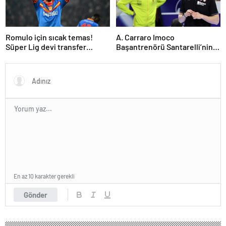
Romulo için sıcak temas!
A. Carraro Imoco
Süper Lig devi transfer
Başantrenörü Santarelli’nin
ateşini yaktı!
finaldeki rakip tercihi
VakıfBank
En az 10 karakter gerekli
Gönder