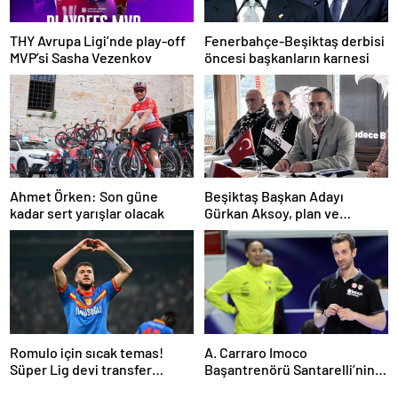
THY Avrupa Ligi’nde play-off
Fenerbahçe-Beşiktaş derbisi
MVP’si Sasha Vezenkov
öncesi başkanların karnesi
Ahmet Örken: Son güne
Beşiktaş Başkan Adayı
kadar sert yarışlar olacak
Gürkan Aksoy, plan ve
projelerini anlattı
Romulo için sıcak temas!
A. Carraro Imoco
Süper Lig devi transfer
Başantrenörü Santarelli’nin
ateşini yaktı!
finaldeki rakip tercihi