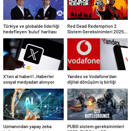
Türkiye ve globalde liderliği
Red Dead Redemption 2
hedefleyen ‘bulut’ haritası
Sistem Gereksinimleri 2025:
RDR 2 Kaç GB Yer Kaplar?
X’ten al haberi!..Haberler
Yandex ve Vodafone’dan
sosyal medyadan alınıyor
dijital dönüşüm iş birliği
Uzmanından yapay zeka
PUBG sistem gereksinimleri