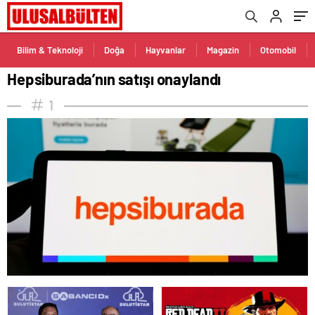
Bilim & Teknoloji
Doğa
Hayvanlar
Magazin
Otomobil
Hepsiburada’nın satışı onaylandı
1