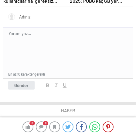
kullanıcılarına “gereksiz
2025: PUBG kaç GB yer
sorgulardan kaçının”
kaplar?
tavsiyesi
En az 10 karakter gerekli
Gönder
HABER
0
0