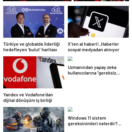
Türkiye ve globalde liderliği
X’ten al haberi!..Haberler
hedefleyen ‘bulut’ haritası
sosyal medyadan alınıyor
Uzmanından yapay zeka
kullanıcılarına “gereksiz
sorgulardan kaçının”
tavsiyesi
Yandex ve Vodafone’dan
dijital dönüşüm iş birliği
Windows 11 sistem
gereksinimleri nelerdir?
Windows 11 kaç gb boş alan