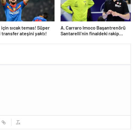
için sıcak temas! Süper
A. Carraro Imoco Başantrenörü
 transfer ateşini yaktı!
Santarelli’nin finaldeki rakip
tercihi VakıfBank