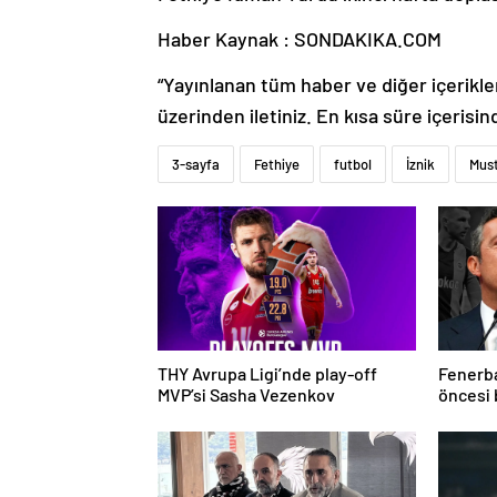
Haber Kaynak : SONDAKIKA.COM
“Yayınlanan tüm haber ve diğer içerikler i
üzerinden iletiniz. En kısa süre içerisin
3-sayfa
Fethiye
futbol
İznik
Mus
THY Avrupa Ligi’nde play-off
Fenerba
MVP’si Sasha Vezenkov
öncesi 