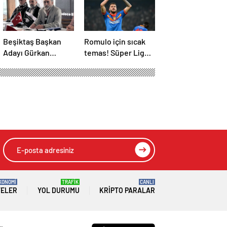
Beşiktaş Başkan
Romulo için sıcak
Adayı Gürkan
temas! Süper Lig
Aksoy, plan ve
devi transfer
projelerini anlattı
ateşini yaktı!
KONOMİ
TRAFİK
CANLI
TELER
YOL DURUMU
KRIPTO PARALAR