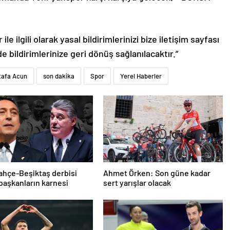
le ilgili olarak yasal bildirimlerinizi bize iletişim sayfası
de bildirimlerinize geri dönüş sağlanılacaktır.”
tafa Acun
son dakika
Spor
Yerel Haberler
hçe-Beşiktaş derbisi
Ahmet Örken: Son güne kadar
başkanların karnesi
sert yarışlar olacak