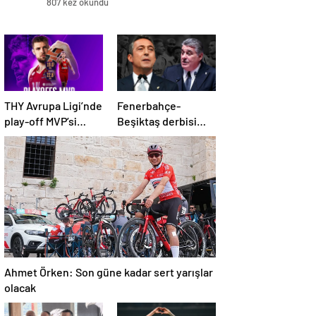
807 kez okundu
THY Avrupa Ligi’nde
Fenerbahçe-
play-off MVP’si
Beşiktaş derbisi
Sasha Vezenkov
öncesi başkanların
karnesi
Ahmet Örken: Son güne kadar sert yarışlar
olacak