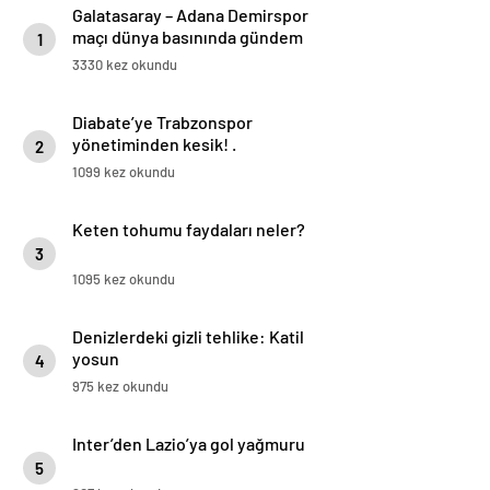
Galatasaray – Adana Demirspor
maçı dünya basınında gündem
1
oldu! ‘Türkiye’de büyük rezalet’
3330 kez okundu
Diabate’ye Trabzonspor
yönetiminden kesik! .
2
1099 kez okundu
Keten tohumu faydaları neler?
3
1095 kez okundu
Denizlerdeki gizli tehlike: Katil
yosun
4
975 kez okundu
Inter’den Lazio’ya gol yağmuru
5