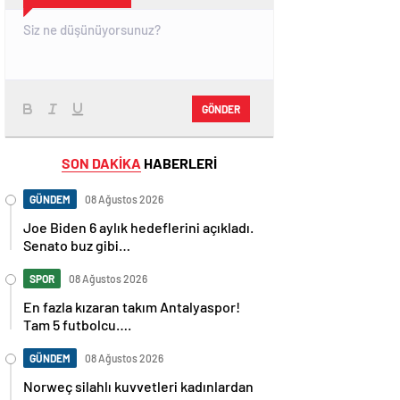
GÖNDER
SON DAKİKA
HABERLERİ
GÜNDEM
08 Ağustos 2026
Joe Biden 6 aylık hedeflerini açıkladı.
Senato buz gibi…
SPOR
08 Ağustos 2026
En fazla kızaran takım Antalyaspor!
Tam 5 futbolcu….
GÜNDEM
08 Ağustos 2026
Norweç silahlı kuvvetleri kadınlardan