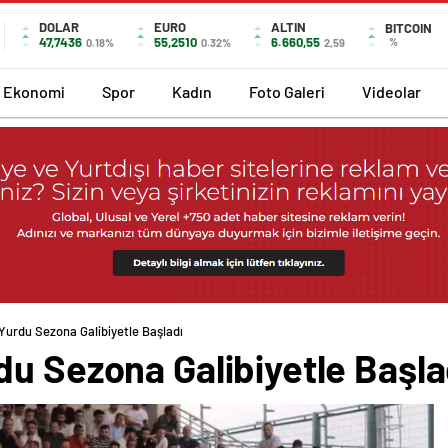
DOLAR
EURO
ALTIN
BITCOIN
47,7436
55,2510
6.660,55
%
0.18%
0.32%
2,59
Ekonomi
Spor
Kadın
Foto Galeri
Videolar
Yurdu Sezona Galibiyetle Başladı
du Sezona Galibiyetle Başla