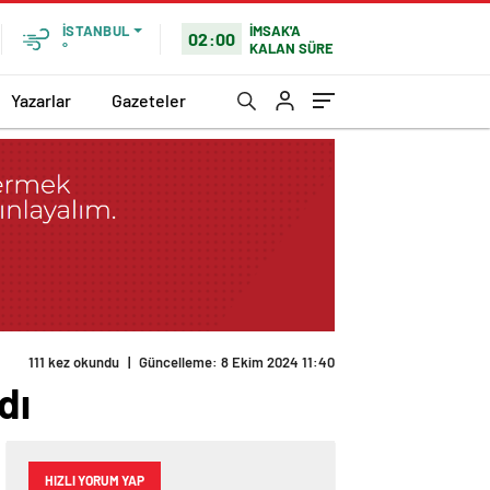
İMSAK'A
İSTANBUL
02:00
KALAN SÜRE
°
Yazarlar
Gazeteler
111 kez okundu
|
Güncelleme: 8 Ekim 2024 11:40
dı
HIZLI YORUM YAP