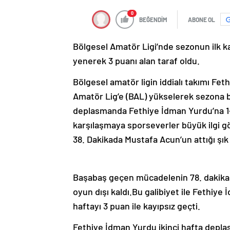
0
BEĞENDİM
ABONE OL
Bölgesel Amatör Ligi’nde sezonun ilk k
yenerek 3 puanı alan taraf oldu.
Bölgesel amatör ligin iddialı takımı Fe
Amatör Lig’e (BAL) yükselerek sezona b
deplasmanda Fethiye İdman Yurdu’na 1
karşılaşmaya sporseverler büyük ilgi g
38. Dakikada Mustafa Acun’un attığı şık 
Başabaş geçen mücadelenin 78. dakikasın
oyun dışı kaldı.Bu galibiyet ile Fethiye
haftayı 3 puan ile kayıpsız geçti.
Fethiye İdman Yurdu ikinci hafta depl