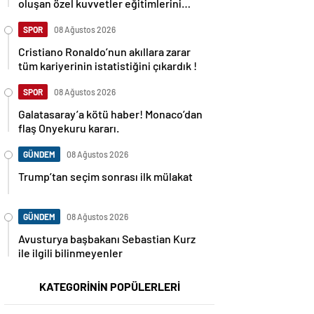
oluşan özel kuvvetler eğitimlerini
başlattı.
SPOR
08 Ağustos 2026
Cristiano Ronaldo’nun akıllara zarar
tüm kariyerinin istatistiğini çıkardık !
SPOR
08 Ağustos 2026
Galatasaray’a kötü haber! Monaco’dan
flaş Onyekuru kararı.
GÜNDEM
08 Ağustos 2026
Trump’tan seçim sonrası ilk mülakat
GÜNDEM
08 Ağustos 2026
Avusturya başbakanı Sebastian Kurz
ile ilgili bilinmeyenler
KATEGORİNİN POPÜLERLERİ