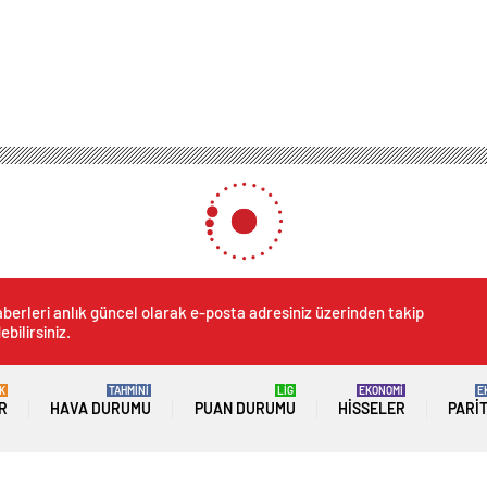
berleri anlık güncel olarak e-posta adresiniz üzerinden takip
ebilirsiniz.
K
TAHMİNİ
LİG
EKONOMİ
E
R
HAVA DURUMU
PUAN DURUMU
HISSELER
PARI