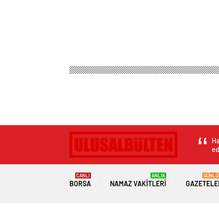
Ha
ed
CANLI
ANLIK
GÜNLÜ
BORSA
NAMAZ VAKITLERI
GAZETELE