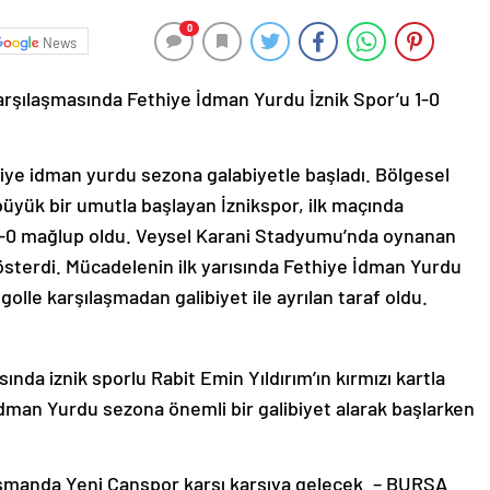
0
News
arşılaşmasında Fethiye İdman Yurdu İznik Spor’u 1-0
thiye idman yurdu sezona galabiyetle başladı. Bölgesel
üyük bir umutla başlayan İznikspor, ilk maçında
-0 mağlup oldu. Veysel Karani Stadyumu’nda oynanan
österdi. Mücadelenin ilk yarısında Fethiye İdman Yurdu
golle karşılaşmadan galibiyet ile ayrılan taraf oldu.
da iznik sporlu Rabit Emin Yıldırım’ın kırmızı kartla
 İdman Yurdu sezona önemli bir galibiyet alarak başlarken
asmanda Yeni Çanspor karşı karşıya gelecek. – BURSA