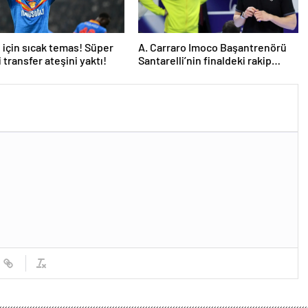
için sıcak temas! Süper
A. Carraro Imoco Başantrenörü
 transfer ateşini yaktı!
Santarelli’nin finaldeki rakip
tercihi VakıfBank