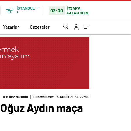
İMSAK'A
İSTANBUL
02:00
KALAN SÜRE
°
Yazarlar
Gazeteler
109 kez okundu
|
Güncelleme: 15 Aralık 2024 22:40
e Oğuz Aydın maça