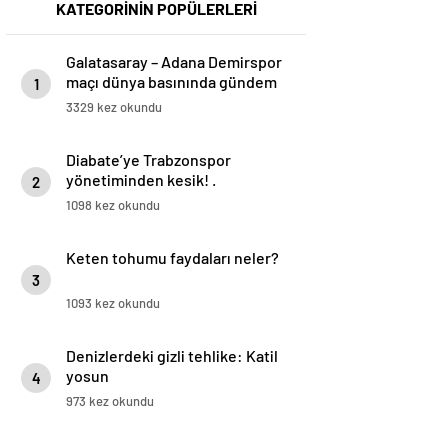
KATEGORİNİN POPÜLERLERİ
Galatasaray – Adana Demirspor
maçı dünya basınında gündem
1
oldu! ‘Türkiye’de büyük rezalet’
3329 kez okundu
Diabate’ye Trabzonspor
yönetiminden kesik! .
2
1098 kez okundu
Keten tohumu faydaları neler?
3
1093 kez okundu
Denizlerdeki gizli tehlike: Katil
yosun
4
973 kez okundu