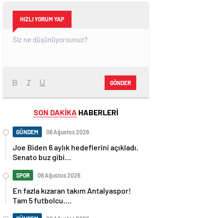
HIZLI YORUM YAP
GÖNDER
SON DAKİKA
HABERLERİ
GÜNDEM
06 Ağustos 2026
Joe Biden 6 aylık hedeflerini açıkladı.
Senato buz gibi…
SPOR
06 Ağustos 2026
En fazla kızaran takım Antalyaspor!
Tam 5 futbolcu….