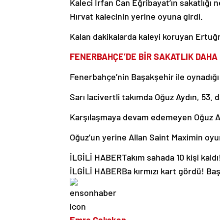
Kaleci İrfan Can Eğribayat’ın sakatlığı
Hırvat kalecinin yerine oyuna girdi.
Kalan dakikalarda kaleyi koruyan Ertuğru
FENERBAHÇE’DE BİR SAKATLIK DAHA
Fenerbahçe’nin Başakşehir ile oynadığı 
Sarı lacivertli takımda Oğuz Aydın, 53. d
Karşılaşmaya devam edemeyen Oğuz Aydı
Oğuz’un yerine Allan Saint Maximin oyun
İLGİLİ HABER
Takım sahada 10 kişi kald
İLGİLİ HABER
Ba kırmızı kart gördü! Baş
Emre Çalışkan