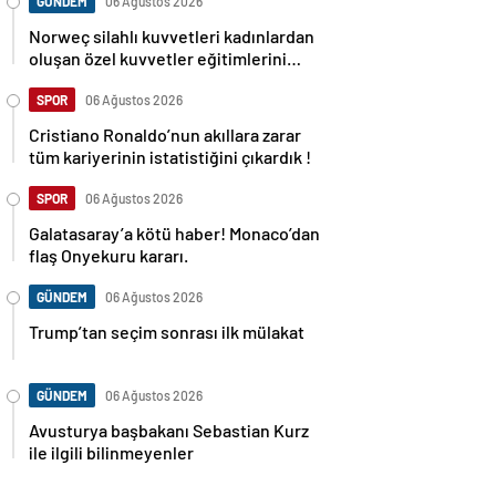
GÜNDEM
06 Ağustos 2026
Norweç silahlı kuvvetleri kadınlardan
oluşan özel kuvvetler eğitimlerini
başlattı.
SPOR
06 Ağustos 2026
Cristiano Ronaldo’nun akıllara zarar
tüm kariyerinin istatistiğini çıkardık !
SPOR
06 Ağustos 2026
Galatasaray’a kötü haber! Monaco’dan
flaş Onyekuru kararı.
GÜNDEM
06 Ağustos 2026
Trump’tan seçim sonrası ilk mülakat
GÜNDEM
06 Ağustos 2026
Avusturya başbakanı Sebastian Kurz
ile ilgili bilinmeyenler