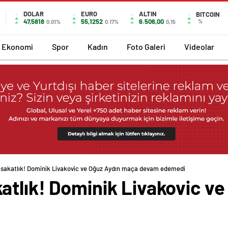
DOLAR
EURO
ALTIN
BITCOIN
47,5818
55,1252
6.506,00
%
0.01%
0.17%
0,15
Ekonomi
Spor
Kadın
Foto Galeri
Videolar
 sakatlık! Dominik Livakovic ve Oğuz Aydın maça devam edemedi
atlık! Dominik Livakovic v