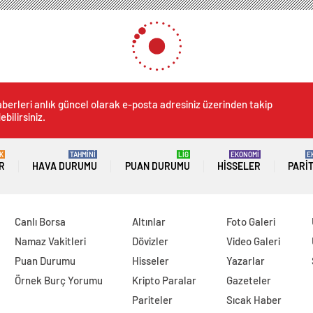
berleri anlık güncel olarak e-posta adresiniz üzerinden takip
ebilirsiniz.
K
TAHMİNİ
LİG
EKONOMİ
E
R
HAVA DURUMU
PUAN DURUMU
HISSELER
PARI
Canlı Borsa
Altınlar
Foto Galeri
Namaz Vakitleri
Dövizler
Video Galeri
Puan Durumu
Hisseler
Yazarlar
Örnek Burç Yorumu
Kripto Paralar
Gazeteler
Pariteler
Sıcak Haber