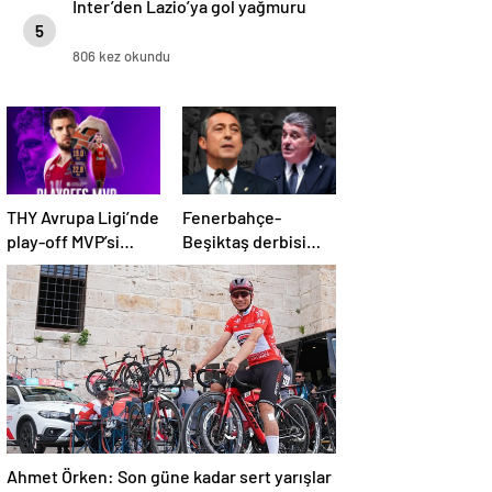
Inter’den Lazio’ya gol yağmuru
5
806 kez okundu
THY Avrupa Ligi’nde
Fenerbahçe-
play-off MVP’si
Beşiktaş derbisi
Sasha Vezenkov
öncesi başkanların
karnesi
Ahmet Örken: Son güne kadar sert yarışlar