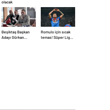
olacak
Beşiktaş Başkan
Romulo için sıcak
Adayı Gürkan
temas! Süper Lig
Aksoy, plan ve
devi transfer
projelerini anlattı
ateşini yaktı!