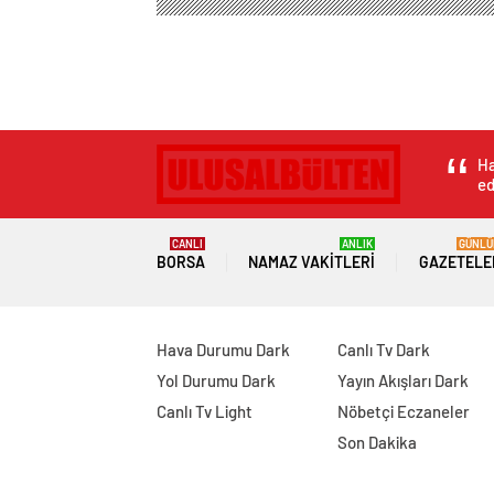
Ha
ed
CANLI
ANLIK
GÜNLÜ
BORSA
NAMAZ VAKITLERI
GAZETELE
Hava Durumu Dark
Canlı Tv Dark
Yol Durumu Dark
Yayın Akışları Dark
Canlı Tv Light
Nöbetçi Eczaneler
Son Dakika