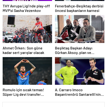
THY Avrupa Ligi’nde play-off
Fenerbahçe-Beşiktaş derbisi
MVP’si Sasha Vezenkov
öncesi başkanların karnesi
Ahmet Örken: Son güne
Beşiktaş Başkan Adayı
kadar sert yarışlar olacak
Gürkan Aksoy, plan ve
projelerini anlattı
Romulo için sıcak temas!
A. Carraro Imoco
Süper Lig devi transfer
Başantrenörü Santarelli’nin
ateşini yaktı!
finaldeki rakip tercihi
VakıfBank